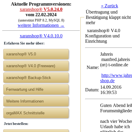
Aktuelle Programmversionen:
« Zurück
xaranshop®
V5.0.24.0
Übertragung und
vom 22.02.2024
Bestätigung klappt nicht
(unterstützt PHP 8.2, MySQL 8)
mehr
weitere Informationen →
xaranshop® V4.0
Konfiguration und
xaranshop® V4.0.10.0
Einrichtung
Erfahren Sie mehr über:
Jahreis
xaranshop® V5.0
manfred.jahreis
(ατ) t-online.de
xaranshop® V4.0 (Freeware)
Name:
http://www.jahre
xaranshop® Backup-Stick
shop.de
14.09.2016
Datum:
Fernwartung und Hilfe
16:39:53
Weitere Informationen
Guten Abend lei
Forumsmitglieder
orgaMAX Schnittstelle
nach vier Woche
Jetzt bestellen:
Urlaub habe ich
plötzlich das