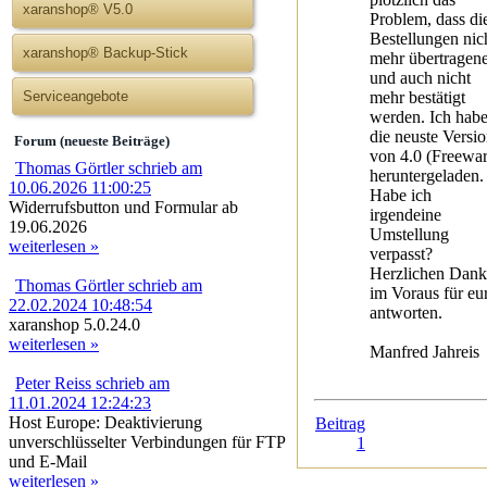
xaranshop® V5.0
Problem, dass di
Bestellungen nic
xaranshop® Backup-Stick
mehr übertragen
und auch nicht
mehr bestätigt
Serviceangebote
werden. Ich hab
die neuste Versi
Forum (neueste Beiträge)
von 4.0 (Freewar
Thomas Görtler schrieb am
heruntergeladen.
10.06.2026 11:00:25
Habe ich
Widerrufsbutton und Formular ab
irgendeine
19.06.2026
Umstellung
weiterlesen »
verpasst?
Herzlichen Dank
Thomas Görtler schrieb am
im Voraus für eu
22.02.2024 10:48:54
antworten.
xaranshop 5.0.24.0
weiterlesen »
Manfred Jahreis
Peter Reiss schrieb am
11.01.2024 12:24:23
Host Europe: Deaktivierung
Beitrag
unverschlüsselter Verbindungen für FTP
1
und E-Mail
weiterlesen »