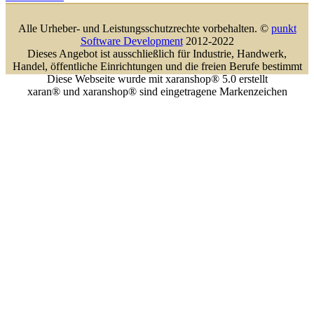
Alle Urheber- und Leistungsschutzrechte vorbehalten. ©
punkt
Software Development
2012-2022
Dieses Angebot ist ausschließlich für Industrie, Handwerk,
Handel, öffentliche Einrichtungen und die freien Berufe bestimmt
Diese Webseite wurde mit xaranshop® 5.0 erstellt
xaran® und xaranshop® sind eingetragene Markenzeichen