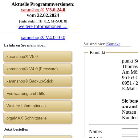
Aktuelle Programmversionen:
xaranshop®
V5.0.24.0
vom 22.02.2024
(unterstützt PHP 8.2, MySQL 8)
weitere Informationen →
xaranshop® V4.0.10.0
Sie sind hier:
Kontakt
Erfahren Sie mehr über:
Kontakt
xaranshop® V5.0
punkt S
Thomas 
xaranshop® V4.0 (Freeware)
Am Mön
96163 
xaranshop® Backup-Stick
0951 / 
E-Mail: 
Fernwartung und Hilfe
Sie ben
Weitere Informationen
xarans
Nutzen S
Kundend
orgaMAX Schnittstelle
Jetzt bestellen:
Name: