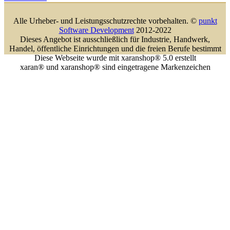
Alle Urheber- und Leistungsschutzrechte vorbehalten. ©
punkt
Software Development
2012-2022
Dieses Angebot ist ausschließlich für Industrie, Handwerk,
Handel, öffentliche Einrichtungen und die freien Berufe bestimmt
Diese Webseite wurde mit xaranshop® 5.0 erstellt
xaran® und xaranshop® sind eingetragene Markenzeichen