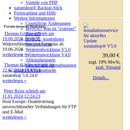
Vorteile von PHP
xaranshop® Backup-Stick
Fernwartung und Hilfe
Weitere Informationen
Gesetzliche Änderungen
Forum (neueste Beiträge)
MySQL: Was ist "externer"
Thomas Görtler schrieb am
Zugriff?
10.06.2026 11:00:25
MySQL: kostenloses
Widerrufsbutton und Formular ab
Testprogramm
19.06.2026
Weiterentwicklung V5.0
weiterlesen »
39,00 €
Weiterentwicklung V4.0
Abkündigungen
zzgl. 19% MwSt,
Thomas Görtler schrieb am
Gesetze und Abmahnungen
zzgl. Versand
22.02.2024 10:48:54
orgaMAX Schnittstelle
xaranshop 5.0.24.0
Details...
weiterlesen »
Peter Reiss schrieb am
11.01.2024 12:24:23
Host Europe: Deaktivierung
unverschlüsselter Verbindungen für FTP
und E-Mail
weiterlesen »