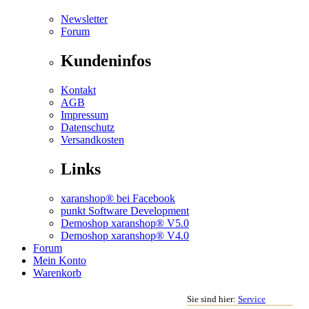
Newsletter
Forum
Kundeninfos
Kontakt
AGB
Impressum
Datenschutz
Versandkosten
Links
xaranshop® bei Facebook
punkt Software Development
Demoshop xaranshop® V5.0
Demoshop xaranshop® V4.0
Forum
Mein Konto
Warenkorb
Sie sind hier:
Service