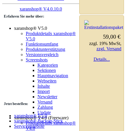
xaranshop® V4.0.10.0
Erfahren Sie mehr über:
xaranshop® V5.0
Produktdetails xaranshop®
59,00 €
V5.0
zzgl. 19% MwSt,
Funktionsumfang
zzgl. Versand
Produktunterstützung
Versionsvergleich
Details...
Screenshots
Kategorien
Sektionen
Hauptnavigation
Webseiten
Inhalte
Import
Newsletter
Versand
Jetzt bestellen:
Zahlung
Update
xaranshop® V5.0
xaranshop® V4.0 (Freeware)
xaranshop® Backup-Stick
Produktdetails xaranshop®
Serviceangebote
V4.0