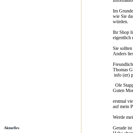
Informatio
Im Grunde 
wie Sie da
würden.
Ihr Shop l
eigentlich 
Sie sollte
Anders lies
Freundlic
Thomas Gö
info (ατ) 
Ole Stapp
Guten Mor
erstmal vi
auf mein 
Werde mein
Gerade ist 
Aktuelles