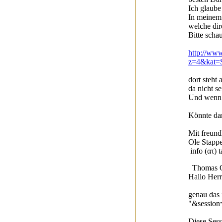
Ich glaube
In meinem 
welche dir
Bitte scha
http://www
z=4&kat=
dort steht
da nicht se
Und wenn S
Könnte dar
Mit freun
Ole Stapp
info (ατ) 
Thomas Gö
Hallo Herr
genau das 
"&session
Diese Sess