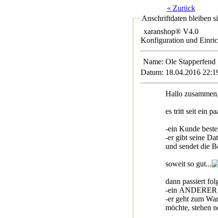
« Zurück
Anschriftdaten bleiben s
xaranshop® V4.0
Konfiguration und Einri
Name:
Ole Stapper
Datum:
18.04.2016 22:1
Hallo zusammen
es tritt seit ein
-ein Kunde bestel
-er gibt seine Da
und sendet die B
soweit so gut...
dann passiert fol
-ein ANDERER Ku
-er geht zum War
möchte, stehen 