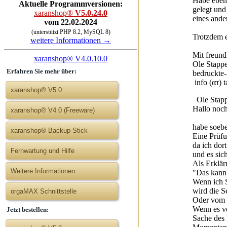
Habe eben 
Aktuelle Programmversionen:
gelegt und
xaranshop®
V5.0.24.0
eines ande
vom 22.02.2024
(unterstützt PHP 8.2, MySQL 8)
Trotzdem e
weitere Informationen →
Mit freun
xaranshop® V4.0.10.0
Ole Stapp
Erfahren Sie mehr über:
bedruckte-
info (ατ) 
xaranshop® V5.0
Ole Stapp
Hallo noc
xaranshop® V4.0 (Freeware)
habe soebe
xaranshop® Backup-Stick
Eine Prüfu
da ich dor
Fernwartung und Hilfe
und es sic
Als Erklär
Weitere Informationen
"Das kann 
Wenn ich S
wird die 
orgaMAX Schnittstelle
Oder vom 
Wenn es vo
Jetzt bestellen:
Sache des 