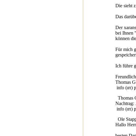
Die sieht
Das darübe
Der xarans
bei Ihnen 
können die
Für mich g
gespeicher
Ich führe 
Freundlic
Thomas Gö
info (ατ) 
Thomas Gö
Nachtrag: 
info (ατ) 
Ole Stapp
Hallo Herr
besten Da