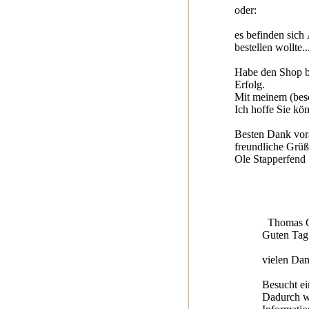
oder:
es befinden sich 
bestellen wollte..
Habe den Shop ber
Erfolg.
Mit meinem (besc
Ich hoffe Sie kö
Besten Dank vor
freundliche Grü
Ole Stapperfend
Thomas Gö
Guten Tag
vielen Dan
Besucht ei
Dadurch wi