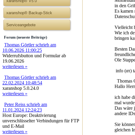
Momentan 
xaranshop® V5.0
in den Gri
Es kamen n
xaranshop® Backup-Stick
Datenschut
Serviceangebote
Vielleicht
Wie ich de
Forum (neueste Beiträge)
bringen ka
Thomas Görtler schrieb am
Besten Da
10.06.2026 11:00:25
freundlich
Widerrufsbutton und Formular ab
Ole Stapp
19.06.2026
weiterlesen »
info (ατ) 
Thomas Görtler schrieb am
Thomas Gö
22.02.2024 10:48:54
Hallo Herr
xaranshop 5.0.24.0
weiterlesen »
ich habe d
mal wurde 
Peter Reiss schrieb am
Das wäre j
11.01.2024 12:24:23
andere IDs
Host Europe: Deaktivierung
unverschlüsselter Verbindungen für FTP
Sie können
und E-Mail
gleichen I
weiterlesen »