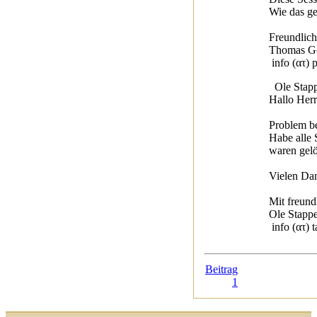
Wie das ge
Freundlic
Thomas Gö
info (ατ) 
Ole Stapp
Hallo Herr
Problem be
Habe alle 
waren gelö
Vielen Dan
Mit freun
Ole Stapp
info (ατ) 
Beitrag
1