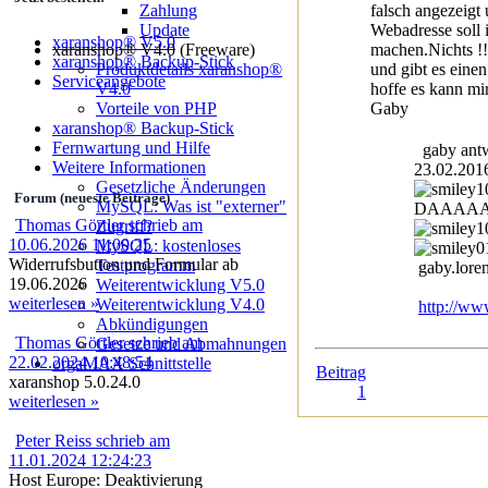
falsch angezeigt 
Zahlung
Webadresse soll 
Update
xaranshop® V5.0
machen.Nichts !!
xaranshop® V4.0 (Freeware)
xaranshop® Backup-Stick
und gibt es eine
Produktdetails xaranshop®
Serviceangebote
hoffe es kann mi
V4.0
Gaby
Vorteile von PHP
xaranshop® Backup-Stick
Fernwartung und Hilfe
gaby antw
Weitere Informationen
23.02.201
Gesetzliche Änderungen
Forum (neueste Beiträge)
MySQL: Was ist "externer"
DAAAA
Thomas Görtler schrieb am
Zugriff?
10.06.2026 11:00:25
MySQL: kostenloses
Widerrufsbutton und Formular ab
Testprogramm
gaby.loren
19.06.2026
Weiterentwicklung V5.0
weiterlesen »
Weiterentwicklung V4.0
http://ww
Abkündigungen
Thomas Görtler schrieb am
Gesetze und Abmahnungen
22.02.2024 10:48:54
orgaMAX Schnittstelle
Beitrag
xaranshop 5.0.24.0
1
weiterlesen »
Peter Reiss schrieb am
11.01.2024 12:24:23
Host Europe: Deaktivierung