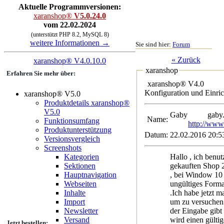
Aktuelle Programmversionen:
xaranshop®
V5.0.24.0
vom 22.02.2024
(unterstützt PHP 8.2, MySQL 8)
weitere Informationen →
Sie sind hier:
Forum
« Zurück
xaranshop® V4.0.10.0
xaranshop
Erfahren Sie mehr über:
xaranshop® V4.0
Konfiguration und Einri
xaranshop® V5.0
Produktdetails xaranshop®
V5.0
Gaby
gaby.
Name:
Funktionsumfang
http://www
Produktunterstützung
Datum:
22.02.2016 20:5
Versionsvergleich
Screenshots
Hallo , ich benu
Kategorien
gekauften Shop 
Sektionen
, bei Window 10 h
Hauptnavigation
ungültiges Forma
Webseiten
.Ich habe jetzt m
Inhalte
um zu versuchen 
Import
der Eingabe gibt
Newsletter
wird einen gülti
Versand
Jetzt bestellen: