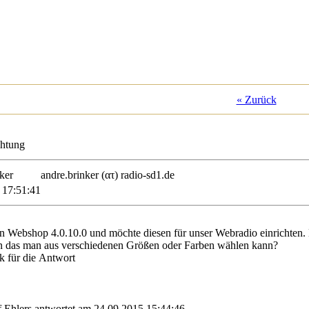
« Zurück
chtung
rinker
andre.brinker (ατ) radio-sd1.de
 17:51:41
en Webshop 4.0.10.0 und möchte diesen für unser Webradio einrichten
len das man aus verschiedenen Größen oder Farben wählen kann?
k für die Antwort
 Ehlers antwortet am 24.09.2015 15:44:46