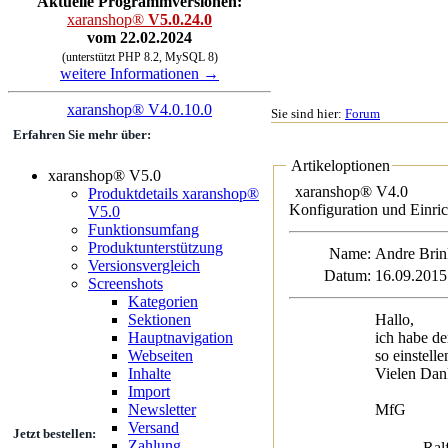
Aktuelle Programmversionen:
xaranshop®
V5.0.24.0
vom 22.02.2024
(unterstützt PHP 8.2, MySQL 8)
weitere Informationen →
xaranshop® V4.0.10.0
Sie sind hier:
Forum
Erfahren Sie mehr über:
Artikeloptionen
xaranshop® V5.0
xaranshop® V4.0
Produktdetails xaranshop®
Konfiguration und Einri
V5.0
Funktionsumfang
Produktunterstützung
Name:
Andre B
Versionsvergleich
Datum:
16.09.2015
Screenshots
Kategorien
Sektionen
Hallo,
Hauptnavigation
ich habe d
Webseiten
so einstel
Inhalte
Vielen Dan
Import
Newsletter
MfG
Versand
Jetzt bestellen:
Zahlung
Ralf