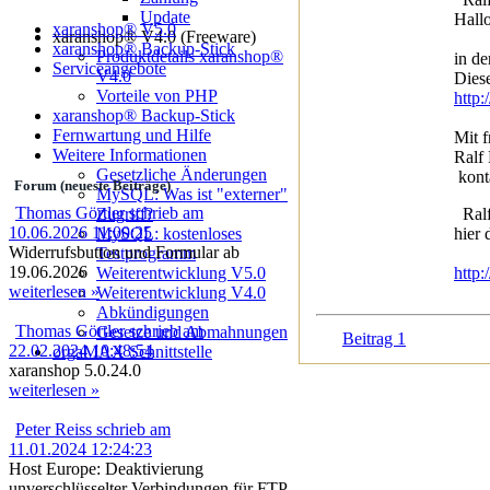
Update
Hall
xaranshop® V5.0
xaranshop® V4.0 (Freeware)
xaranshop® Backup-Stick
Produktdetails xaranshop®
in de
Serviceangebote
V4.0
Diese
Vorteile von PHP
http
xaranshop® Backup-Stick
Fernwartung und Hilfe
Mit 
Weitere Informationen
Ralf 
Gesetzliche Änderungen
kont
Forum (neueste Beiträge)
MySQL: Was ist "externer"
Thomas Görtler schrieb am
Zugriff?
Ralf
10.06.2026 11:00:25
MySQL: kostenloses
hier 
Widerrufsbutton und Formular ab
Testprogramm
19.06.2026
Weiterentwicklung V5.0
http
weiterlesen »
Weiterentwicklung V4.0
Abkündigungen
Thomas Görtler schrieb am
Gesetze und Abmahnungen
Beitrag 1
22.02.2024 10:48:54
orgaMAX Schnittstelle
xaranshop 5.0.24.0
weiterlesen »
Peter Reiss schrieb am
11.01.2024 12:24:23
Host Europe: Deaktivierung
unverschlüsselter Verbindungen für FTP