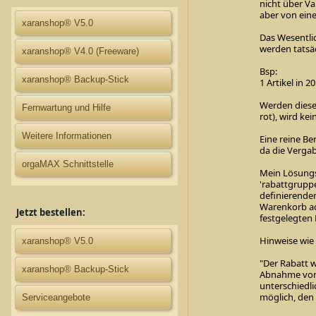
nicht über Var
aber von ein
xaranshop® V5.0
Das Wesentli
werden tatsäc
xaranshop® V4.0 (Freeware)
Bsp:
xaranshop® Backup-Stick
1 Artikel in 
Werden diese 
Fernwartung und Hilfe
rot), wird ke
Weitere Informationen
Eine reine Ber
da die Vergabe
orgaMAX Schnittstelle
Mein Lösungsv
'rabattgruppe
definierenden
Warenkorb ad
Jetzt bestellen:
festgelegten
Hinweise wie 
xaranshop® V5.0
"Der Rabatt 
xaranshop® Backup-Stick
Abnahme von z
unterschiedli
möglich, den
Serviceangebote