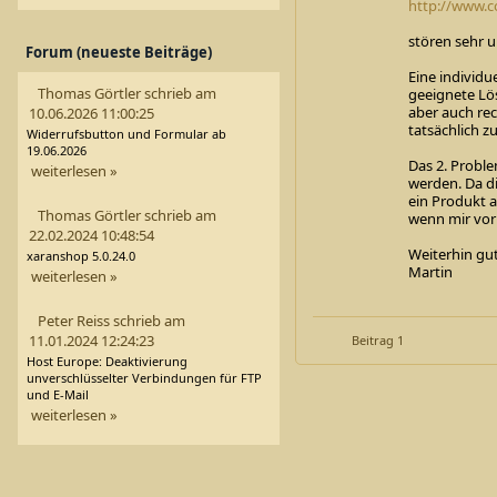
http://www.c
stören sehr 
Forum (neueste Beiträge)
Eine individu
Thomas Görtler schrieb am
geeignete Lö
aber auch rec
10.06.2026 11:00:25
tatsächlich zu
Widerrufsbutton und Formular ab
19.06.2026
Das 2. Proble
weiterlesen »
werden. Da di
ein Produkt a
Thomas Görtler schrieb am
wenn mir vor
22.02.2024 10:48:54
Weiterhin gu
xaranshop 5.0.24.0
Martin
weiterlesen »
Peter Reiss schrieb am
11.01.2024 12:24:23
Beitrag 1
Host Europe: Deaktivierung
unverschlüsselter Verbindungen für FTP
und E-Mail
weiterlesen »