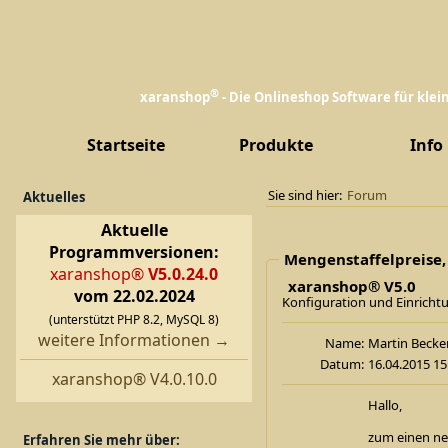
®
xaranshop
- Die Onlineshop Software für kle
Startseite
Produkte
Info
Sie sind hier:
Forum
Aktuelles
Aktuelle
Programmversionen:
Mengenstaffelpreise,
xaranshop®
V5.0.24.0
xaranshop® V5.0
vom 22.02.2024
Konfiguration und Einricht
(unterstützt PHP 8.2, MySQL 8)
weitere Informationen →
Name:
Martin Be
Datum:
16.04.2015 15
xaranshop® V4.0.10.0
Hallo,
zum einen ne
Erfahren Sie mehr über: