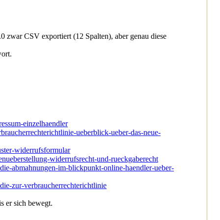
4.0 zwar CSV exportiert (12 Spalten), aber genau diese
ort.
pressum-einzelhaendler
braucherrechterichtlinie-ueberblick-ueber-das-neue-
ster-widerrufsformular
genueberstellung-widerrufsrecht-und-rueckgaberecht
tudie-abmahnungen-im-blickpunkt-online-haendler-ueber-
die-zur-verbraucherrechterichtlinie
s er sich bewegt.