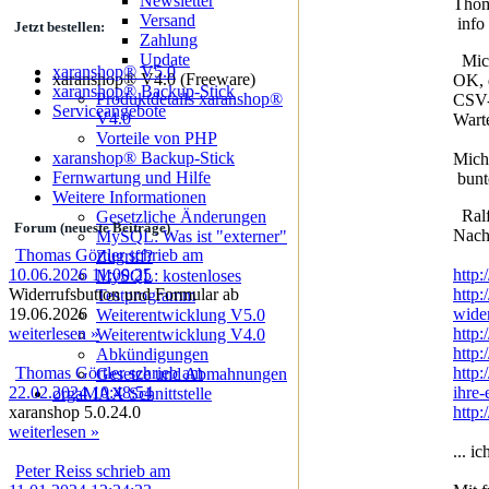
Newsletter
Thom
Versand
info 
Jetzt bestellen:
Zahlung
Update
Mich
xaranshop® V5.0
xaranshop® V4.0 (Freeware)
OK, d
xaranshop® Backup-Stick
Produktdetails xaranshop®
CSV-D
Serviceangebote
V4.0
Warte
Vorteile von PHP
xaranshop® Backup-Stick
Mich
Fernwartung und Hilfe
bunte
Weitere Informationen
Ralf
Gesetzliche Änderungen
Forum (neueste Beiträge)
Nachf
MySQL: Was ist "externer"
Thomas Görtler schrieb am
Zugriff?
10.06.2026 11:00:25
http:
MySQL: kostenloses
Widerrufsbutton und Formular ab
http:
Testprogramm
19.06.2026
wider
Weiterentwicklung V5.0
weiterlesen »
http:
Weiterentwicklung V4.0
http:
Abkündigungen
Thomas Görtler schrieb am
http:
Gesetze und Abmahnungen
22.02.2024 10:48:54
ihre
orgaMAX Schnittstelle
xaranshop 5.0.24.0
http:
weiterlesen »
... i
Peter Reiss schrieb am