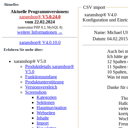
Aktuelles
CSV import
Aktuelle Programmversionen:
xaranshop® V4.0
xaranshop®
V5.0.24.0
Konfiguration und Einri
vom 22.02.2024
(unterstützt PHP 8.2, MySQL 8)
weitere Informationen →
Name:
Michael
Datum:
04.02.2015
xaranshop® V4.0.10.0
Erfahren Sie mehr über:
Auch bei mi
Ich hätte g
xaranshop® V5.0
12 Spalten 
Produktdetails xaranshop®
11 Spalten 
V5.0
10 Spalten,
Funktionsumfang
Was ist nun
Produktunterstützung
Versionsvergleich
Danke für 
Screenshots
Kategorien
Thom
Sektionen
Hall
Hauptnavigation
viele
Webseiten
korr
Inhalte
Woch
Import
Freu