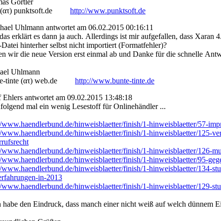
as Görtler
(ατ) punktsoft.de
http://www.punktsoft.de
ael Uhlmann antwortet am 06.02.2015 00:16:11
as erklärt es dann ja auch. Allerdings ist mir aufgefallen, dass Xaran 
atei hinterher selbst nicht importiert (Formatfehler)?
n wir die neue Version erst einmal ab und Danke für die schnelle Antw
ael Uhlmann
-tinte (ατ) web.de
http://www.bunte-tinte.de
 Ehlers antwortet am 09.02.2015 13:48:18
olgend mal ein wenig Lesestoff für Onlinehändler ...
//www.haendlerbund.de/hinweisblaetter/finish/1-hinweisblaetter/57-im
//www.haendlerbund.de/hinweisblaetter/finish/1-hinweisblaetter/125-ver
rufsrecht
//www.haendlerbund.de/hinweisblaetter/finish/1-hinweisblaetter/126-mu
//www.haendlerbund.de/hinweisblaetter/finish/1-hinweisblaetter/95-ge
//www.haendlerbund.de/hinweisblaetter/finish/1-hinweisblaetter/134-s
-erfahrungen-in-2013
//www.haendlerbund.de/hinweisblaetter/finish/1-hinweisblaetter/129-stu
ch habe den Eindruck, dass manch einer nicht weiß auf welch dünnem Ei