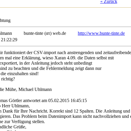
« Zurück
chtung
 Uhlmann
bunte-tinte (ατ) web.de
http://www.bunte-tinte.de
 21:22:29
r funktioniert der CSV-import nach anstrengenden und zeitaufreibend
ern mal eine Erklärung, wieso Xaran 4.09. die Daten selbst mit
exportiert, in der Anleitung jedoch steht unbedingt
sind zu beachten und die Fehlermeldung zeigt dann nur
 die einzuhalten sind!
 richtig?
die Mühe, Michael Uhlmann
as Görtler antwortet am 05.02.2015 16:45:15
o Herr Uhlmann,
n Dank für Ihre Nachricht. Korrekt sind 12 Spalten. Die Anleitung und
igieren. Das Problem beim Datenimport kann nicht nachvollziehen un
e zur Verfügung stellen.
ndliche Grüße,