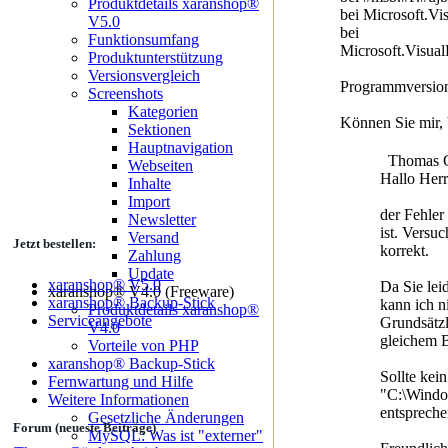
Produktdetails xaranshop®
bei Microsoft.V
V5.0
bei
Funktionsumfang
Microsoft.Visua
Produktunterstützung
Versionsvergleich
Programmversion:
Screenshots
Kategorien
Können Sie mir, 
Sektionen
Hauptnavigation
Thomas Gö
Webseiten
Hallo Her
Inhalte
Import
der Fehler 
Newsletter
ist. Versuc
Versand
Jetzt bestellen:
korrekt.
Zahlung
Update
xaranshop® V5.0
Da Sie lei
xaranshop® V4.0 (Freeware)
xaranshop® Backup-Stick
kann ich n
Produktdetails xaranshop®
Serviceangebote
Grundsätzl
V4.0
gleichem B
Vorteile von PHP
xaranshop® Backup-Stick
Sollte kei
Fernwartung und Hilfe
"C:\Window
Weitere Informationen
entspreche
Gesetzliche Änderungen
Forum (neueste Beiträge)
MySQL: Was ist "externer"