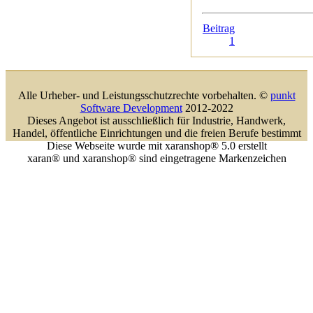
Beitrag
1
Alle Urheber- und Leistungsschutzrechte vorbehalten. ©
punkt
Software Development
2012-2022
Dieses Angebot ist ausschließlich für Industrie, Handwerk,
Handel, öffentliche Einrichtungen und die freien Berufe bestimmt
Diese Webseite wurde mit xaranshop® 5.0 erstellt
xaran® und xaranshop® sind eingetragene Markenzeichen