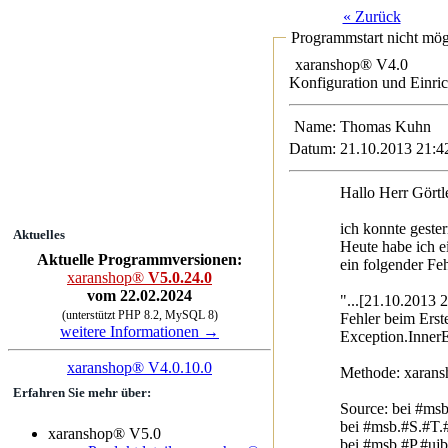
« Zurück
Programmstart nicht mög
xaranshop® V4.0
Konfiguration und Einri
Name:
Thomas Ku
Datum:
21.10.2013 21:4
Hallo Herr Görtle
ich konnte geste
Aktuelles
Heute habe ich eine
Aktuelle Programmversionen:
ein folgender Feh
xaranshop®
V5.0.24.0
vom 22.02.2024
"...[21.10.2013 
(unterstützt PHP 8.2, MySQL 8)
Fehler beim Erst
weitere Informationen →
Exception.InnerEx
xaranshop® V4.0.10.0
Methode: xarans
Erfahren Sie mehr über:
Source: be
bei #msb.#S.#T.
xaranshop® V5.0
bei #msb.#P.#ujb