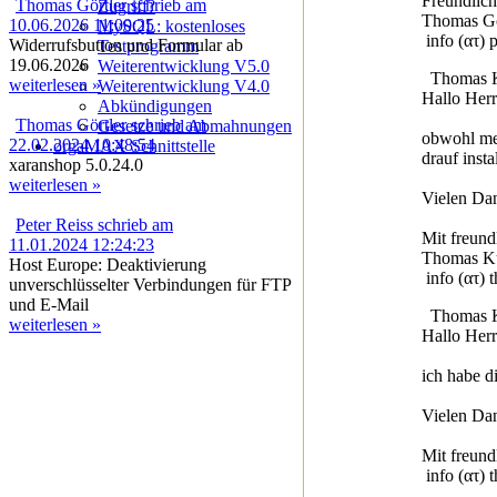
Freundlic
Thomas Görtler schrieb am
Zugriff?
Thomas Gö
10.06.2026 11:00:25
MySQL: kostenloses
info (ατ) 
Widerrufsbutton und Formular ab
Testprogramm
19.06.2026
Weiterentwicklung V5.0
Thomas Ku
weiterlesen »
Weiterentwicklung V4.0
Hallo Herr
Abkündigungen
Thomas Görtler schrieb am
Gesetze und Abmahnungen
obwohl mei
22.02.2024 10:48:54
orgaMAX Schnittstelle
drauf inst
xaranshop 5.0.24.0
weiterlesen »
Vielen Dan
Peter Reiss schrieb am
Mit freund
11.01.2024 12:24:23
Thomas K
Host Europe: Deaktivierung
info (ατ) 
unverschlüsselter Verbindungen für FTP
und E-Mail
Thomas Ku
weiterlesen »
Hallo Herr
ich habe d
Vielen Dan
Mit freun
info (ατ) 