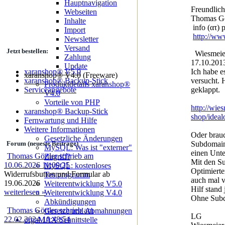
Hauptnavigation
Freundlic
Webseiten
Thomas Gö
Inhalte
info (ατ) 
Import
http://ww
Newsletter
Versand
Jetzt bestellen:
Wiesmeier
Zahlung
17.10.201
Update
Ich habe e
xaranshop® V5.0
xaranshop® V4.0 (Freeware)
versucht. H
xaranshop® Backup-Stick
Produktdetails xaranshop®
geklappt.
Serviceangebote
V4.0
Vorteile von PHP
http://wie
xaranshop® Backup-Stick
shop/ideal
Fernwartung und Hilfe
Weitere Informationen
Oder brauc
Gesetzliche Änderungen
Subdomain
Forum (neueste Beiträge)
MySQL: Was ist "externer"
einen Unte
Thomas Görtler schrieb am
Zugriff?
Mit den S
10.06.2026 11:00:25
MySQL: kostenloses
Optimierte
Widerrufsbutton und Formular ab
Testprogramm
auch mal v
19.06.2026
Weiterentwicklung V5.0
Hilf stand 
weiterlesen »
Weiterentwicklung V4.0
Ohne Subd
Abkündigungen
Thomas Görtler schrieb am
Gesetze und Abmahnungen
LG
22.02.2024 10:48:54
orgaMAX Schnittstelle