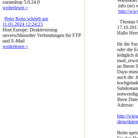
Wiesmeier
xaranshop 5.0.24.0
info (ατ) 
weiterlesen »
http://ww
Peter Reiss schrieb am
Thomas Gö
11.01.2024 12:24:23
17.10.201
Host Europe: Deaktivierung
Hallo Herr
unverschlüsselter Verbindungen für FTP
und E-Mail
für die S
weiterlesen »
oder die E
lediglich 
mod_rewrit
an Ihrem Se
Dazu muss
auch die .
hochgelad
Subdomain 
notwendig.
Ihren Date
Adresse:
http://wie
shop/daten
Beim speic