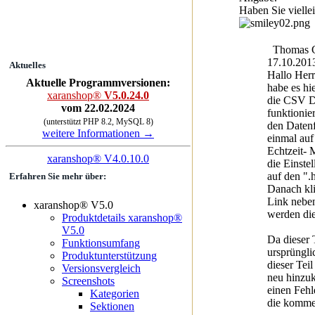
Haben Sie vielle
Thomas Gö
17.10.201
Aktuelles
Hallo Herr
Aktuelle Programmversionen:
habe es hi
xaranshop®
V5.0.24.0
die CSV Da
vom 22.02.2024
funktionier
(unterstützt PHP 8.2, MySQL 8)
den Datenf
weitere Informationen →
einmal auf
Echtzeit- 
xaranshop® V4.0.10.0
die Einste
auf den ".
Erfahren Sie mehr über:
Danach kli
Link nebe
xaranshop® V5.0
werden di
Produktdetails xaranshop®
V5.0
Da dieser 
Funktionsumfang
ursprüngli
Produktunterstützung
dieser Tei
Versionsvergleich
neu hinzuk
Screenshots
einen Fehl
Kategorien
die kommen
Sektionen