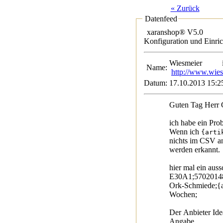
« Zurück
Datenfeed
xaranshop® V5.0
Konfiguration und Einri
Wiesmeier
Name:
http://www.wies
Datum:
17.10.2013 15:2
Guten Tag Herr G
ich habe ein Pr
Wenn ich
{arti
nichts im CSV a
werden erkannt.
hier mal ein aussc
E30A1;5702014
Ork-Schmiede;{ar
Wochen;
Der Anbieter Ide
Angabe.