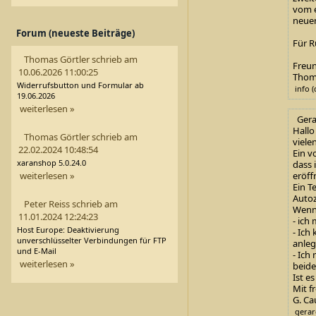
vom e
neuen
Forum (neueste Beiträge)
Für R
Thomas Görtler schrieb am
Freun
10.06.2026 11:00:25
Thom
Widerrufsbutton und Formular ab
info (
19.06.2026
weiterlesen »
Gerar
Hallo
Thomas Görtler schrieb am
viele
22.02.2024 10:48:54
Ein von meinen akt
xaranshop 5.0.24.0
dass 
eröff
weiterlesen »
Ein T
Auto
Peter Reiss schrieb am
Wenn 
11.01.2024 12:24:23
- ich
Host Europe: Deaktivierung
- Ich
unverschlüsselter Verbindungen für FTP
anleg
und E-Mail
- Ich
weiterlesen »
beide
Ist es
Mit f
G. Ca
gerard