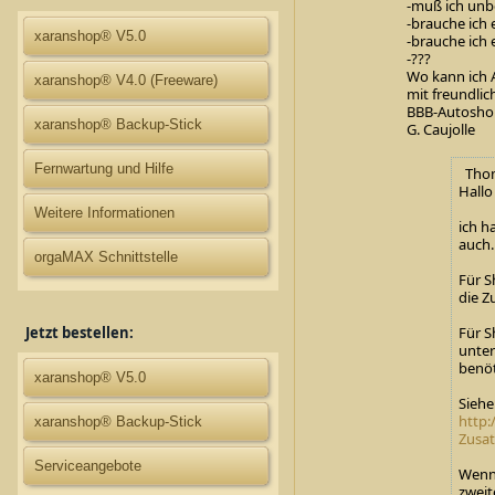
-muß ich unb
-brauche ich
xaranshop® V5.0
-brauche ich
-???
Wo kann ich 
xaranshop® V4.0 (Freeware)
mit freundli
BBB-Autosho
xaranshop® Backup-Stick
G. Caujolle
Fernwartung und Hilfe
Thoma
Hallo
Weitere Informationen
ich h
auch
orgaMAX Schnittstelle
Für S
die Z
Für S
Jetzt bestellen:
unter
benöt
xaranshop® V5.0
Siehe
http:
xaranshop® Backup-Stick
Zusat
Serviceangebote
Wenn 
zweit