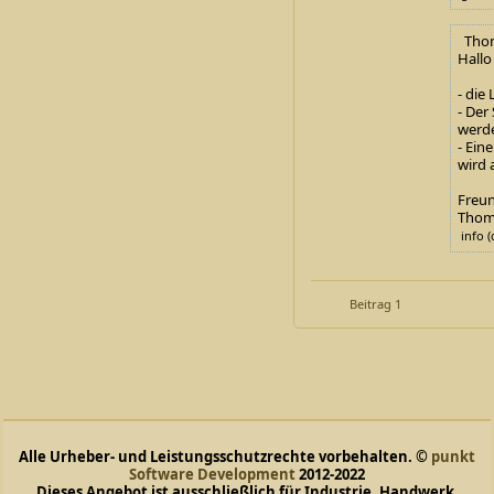
Thoma
Hallo
- die
- Der
werd
- Ein
wird 
Freun
Thom
info (
Beitrag 1
Alle Urheber- und Leistungsschutzrechte vorbehalten. ©
punkt
Software Development
2012-2022
Dieses Angebot ist ausschließlich für Industrie, Handwerk,