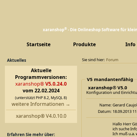
®
xaranshop
- Die Onlineshop Software für kle
Startseite
Produkte
Info
Sie sind hier:
Forum
Aktuelles
Aktuelle
Programmversionen:
V5 mandantenfähig
xaranshop®
V5.0.24.0
xaranshop® V5.0
vom 22.02.2024
Konfiguration und Einricht
(unterstützt PHP 8.2, MySQL 8)
weitere Informationen →
Name:
Gerard Cau
Datum:
18.09.2013 11
xaranshop® V4.0.10.0
Hallo Herr Gör
ich suche Inf
Ich muß u.a. 
Erfahren Sie mehr über: