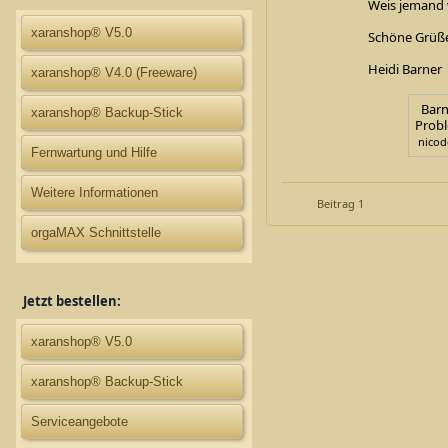
Weis jemand w
xaranshop® V5.0
Schöne Grüß
Heidi Barner
xaranshop® V4.0 (Freeware)
Barne
xaranshop® Backup-Stick
Probl
nicode
Fernwartung und Hilfe
Weitere Informationen
Beitrag 1
orgaMAX Schnittstelle
Jetzt bestellen:
xaranshop® V5.0
xaranshop® Backup-Stick
Serviceangebote