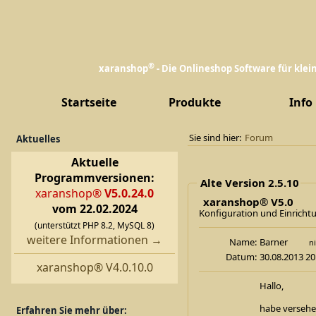
®
xaranshop
- Die Onlineshop Software für kle
Startseite
Produkte
Info
Sie sind hier:
Forum
Aktuelles
Aktuelle
Programmversionen:
Alte Version 2.5.10
xaranshop®
V5.0.24.0
xaranshop® V5.0
vom 22.02.2024
Konfiguration und Einricht
(unterstützt PHP 8.2, MySQL 8)
weitere Informationen →
Name:
Barner
ni
Datum:
30.08.2013 20
xaranshop® V4.0.10.0
Hallo,
habe versehen
Erfahren Sie mehr über: