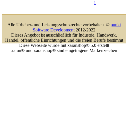
1
Alle Urheber- und Leistungsschutzrechte vorbehalten. ©
punkt
Software Development
2012-2022
Dieses Angebot ist ausschließlich für Industrie, Handwerk,
Handel, öffentliche Einrichtungen und die freien Berufe bestimmt
Diese Webseite wurde mit xaranshop® 5.0 erstellt
xaran® und xaranshop® sind eingetragene Markenzeichen