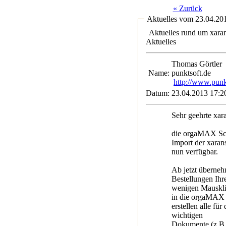
« Zurück
Aktuelles vom 23.04.20
Aktuelles rund um xara
Aktuelles
Thomas Gört
Name:
punktsoft.de
http://www.punk
Datum:
23.04.2013 17:2
Sehr geehrte xa
die orgaMAX Sch
Import der xaran
nun verfügbar.
Ab jetzt überneh
Bestellungen Ihr
wenigen Mauskl
in die orgaMAX 
erstellen alle für
wichtigen
Dokumente (z.B. 