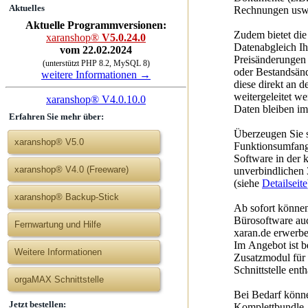
Aktuelles
Rechnungen usw.
Aktuelle Programmversionen:
Zudem bietet die 
xaranshop®
V5.0.24.0
Datenabgleich Ih
vom 22.02.2024
Preisänderungen
(unterstützt PHP 8.2, MySQL 8)
oder Bestandsän
weitere Informationen →
diese direkt an 
weitergeleitet w
xaranshop® V4.0.10.0
Daten bleiben im
Erfahren Sie mehr über:
Überzeugen Sie 
xaranshop® V5.0
Funktionsumfan
Software in der 
xaranshop® V4.0 (Freeware)
unverbindlichen 
(siehe
Detailseite
xaranshop® Backup-Stick
Ab sofort könne
Bürosoftware auc
Fernwartung und Hilfe
xaran.de erwerbe
Im Angebot ist be
Weitere Informationen
Zusatzmodul für
Schnittstelle enth
orgaMAX Schnittstelle
Bei Bedarf könn
Jetzt bestellen:
Komplettbundle,