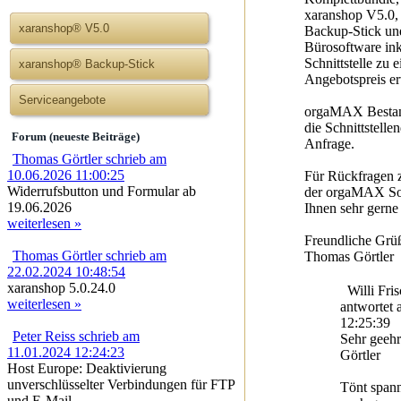
xaranshop V5.0,
xaranshop® V5.0
Backup-Stick u
Bürosoftware in
Schnittstelle zu 
xaranshop® Backup-Stick
Angebotspreis e
Serviceangebote
orgaMAX Bestan
die Schnittstelle
Forum (neueste Beiträge)
Anfrage.
Thomas Görtler schrieb am
10.06.2026 11:00:25
Für Rückfragen z
Widerrufsbutton und Formular ab
der orgaMAX Sof
19.06.2026
Ihnen sehr gerne
weiterlesen »
Freundliche Grü
Thomas Görtler schrieb am
Thomas Görtler
22.02.2024 10:48:54
xaranshop 5.0.24.0
Willi Fri
weiterlesen »
antwortet
12:25:39
Peter Reiss schrieb am
Sehr geehr
11.01.2024 12:24:23
Görtler
Host Europe: Deaktivierung
unverschlüsselter Verbindungen für FTP
Tönt span
und E-Mail