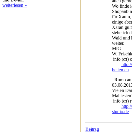
auch gerne
weiterlesen »
Wo finde i
Shopanbin
für Xaran,
einige aber
Xaran gült
stehe ich 
Wald und 
weiter.
MfG
W. Frisch
info (ατ) 
http:
betten.ch
Rump ant
03.08.201
Vielen Dan
Mal testen
info (ατ) 
http:
studio.de
Beitrag