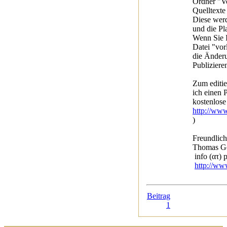
Ordner "Vo
Quelltexte
Diese werd
und die Pla
Wenn Sie I
Datei "vorl
die Änder
Publiziere
Zum editie
ich einen 
kostenlose
http://ww
)
Freundlic
Thomas Gö
info (ατ) 
http://ww
Beitrag
1