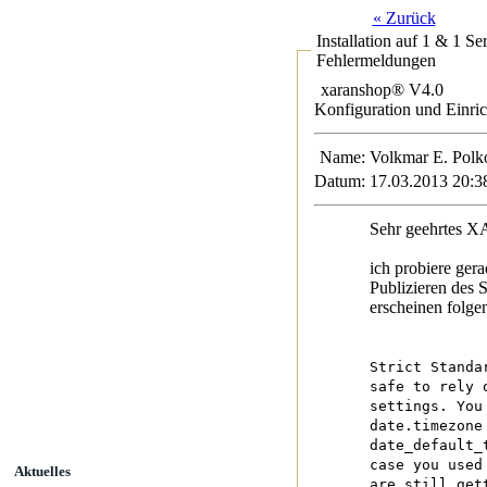
« Zurück
Installation auf 1 & 1 S
Fehlermeldungen
xaranshop® V4.0
Konfiguration und Einri
Name:
Volkmar E. P
Datum:
17.03.2013 20:3
Sehr geehrtes 
ich probiere ger
Publizieren des
erscheinen folg
Strict Standa
safe to rely 
settings. You
date.timezone
date_default_
case you used
Aktuelles
are still get