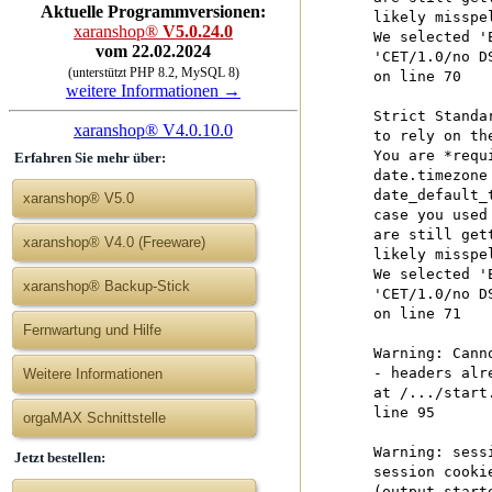
Aktuelle Programmversionen:
likely misspe
xaranshop®
V5.0.24.0
We selected '
vom 22.02.2024
'CET/1.0/no D
(unterstützt PHP 8.2, MySQL 8)
on line 70
weitere Informationen →
Strict Standa
xaranshop® V4.0.10.0
to rely on th
You are *requ
Erfahren Sie mehr über:
date.timezone
date_default_
xaranshop® V5.0
case you used
are still get
xaranshop® V4.0 (Freeware)
likely misspe
We selected '
xaranshop® Backup-Stick
'CET/1.0/no D
on line 71
Fernwartung und Hilfe
Warning: Cann
- headers alr
Weitere Informationen
at /.../start
line 95
orgaMAX Schnittstelle
Warning: sess
Jetzt bestellen:
session cooki
(output start