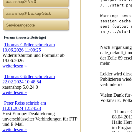
xaranshop® V5.0
/.../start.ph
xaranshop® Backup-Stick
Warning: sess
session cache
Serviceangebote
sent (output 
in /.../start
Forum (neueste Beiträge)
Thomas Görtler schrieb am
Nach Ergänzung d
10.06.2026 11:00:25
date_default_tim
Widerrufsbutton und Formular ab
der Zeile 69 ers
19.06.2026
mehr.
weiterlesen »
Leider wird dies
Thomas Görtler schrieb am
Publizieren wied
22.02.2024 10:48:54
verhindern?
xaranshop 5.0.24.0
weiterlesen »
Vielen Dank für 
Volkmar E. Polk
Peter Reiss schrieb am
11.01.2024 12:24:23
Thomas Gö
Host Europe: Deaktivierung
08.04.201
unverschlüsselter Verbindungen für FTP
Hallo Her
und E-Mail
im Program
weiterlesen »