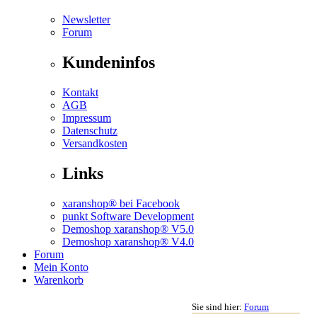
Newsletter
Forum
Kundeninfos
Kontakt
AGB
Impressum
Datenschutz
Versandkosten
Links
xaranshop® bei Facebook
punkt Software Development
Demoshop xaranshop® V5.0
Demoshop xaranshop® V4.0
Forum
Mein Konto
Warenkorb
Sie sind hier:
Forum