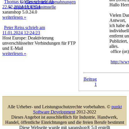
Thomas Görtler schrieb am
Gesetze und Abmahnungen
Hallo Herr
22.02.2024 10:48:54
orgaMAX Schnittstelle
xaranshop 5.0.24.0
Vielen Dan
weiterlesen »
Antwort,
ich habe d
Peter Reiss schrieb am
individuel
11.01.2024 12:24:23
entfernt u
Host Europe: Deaktivierung
Publiziert,
unverschlüsselter Verbindungen für FTP
alles.
und E-Mail
office (ατ
weiterlesen »
http://ww
Beitrag
1
Alle Urheber- und Leistungsschutzrechte vorbehalten. ©
punkt
Software Development
2012-2022
Dieses Angebot ist ausschließlich für Industrie, Handwerk,
Handel, öffentliche Einrichtungen und die freien Berufe bestimmt
Diese Webseite wurde mit xaranshop® 5.0 erstellt