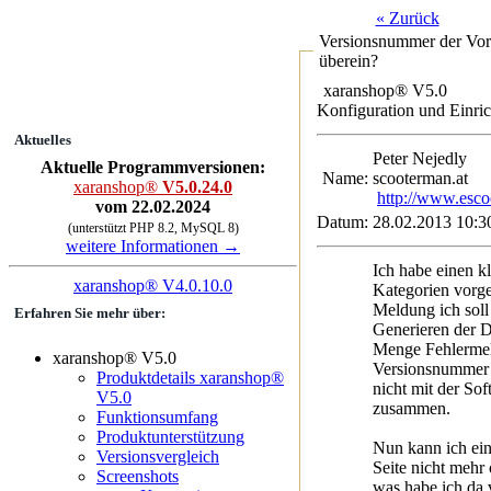
« Zurück
Versionsnummer der Vorl
überein?
xaranshop® V5.0
Konfiguration und Einri
Aktuelles
Peter Nejed
Aktuelle Programmversionen:
Name:
scooterman.at
xaranshop®
V5.0.24.0
http://www.esco
vom 22.02.2024
Datum:
28.02.2013 10:3
(unterstützt PHP 8.2, MySQL 8)
weitere Informationen →
Ich habe einen k
xaranshop® V4.0.10.0
Kategorien vorg
Meldung ich soll
Erfahren Sie mehr über:
Generieren der 
Menge Fehlerme
xaranshop® V5.0
Versionsnummer 
Produktdetails xaranshop®
nicht mit der So
V5.0
zusammen.
Funktionsumfang
Produktunterstützung
Nun kann ich ein
Versionsvergleich
Seite nicht mehr
Screenshots
was habe ich da 