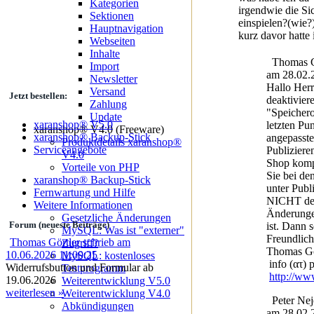
Kategorien
irgendwie die Si
Sektionen
einspielen?(wie?
Hauptnavigation
kurz davor hatte 
Webseiten
Inhalte
Thomas Gö
Import
am 28.02.
Newsletter
Hallo Herr
Versand
Jetzt bestellen:
deaktiviere
Zahlung
"Speichero
Update
xaranshop® V5.0
letzten Pun
xaranshop® V4.0 (Freeware)
xaranshop® Backup-Stick
angepasste
Produktdetails xaranshop®
Serviceangebote
Publiziere
V4.0
Shop komp
Vorteile von PHP
Sie bei de
xaranshop® Backup-Stick
unter Publi
Fernwartung und Hilfe
NICHT der
Weitere Informationen
Änderungen
Gesetzliche Änderungen
Forum (neueste Beiträge)
ist. Dann s
MySQL: Was ist "externer"
Freundlic
Thomas Görtler schrieb am
Zugriff?
Thomas Gö
10.06.2026 11:00:25
MySQL: kostenloses
info (ατ) 
Widerrufsbutton und Formular ab
Testprogramm
http://ww
19.06.2026
Weiterentwicklung V5.0
weiterlesen »
Weiterentwicklung V4.0
Peter Nej
Abkündigungen
am 28.02.