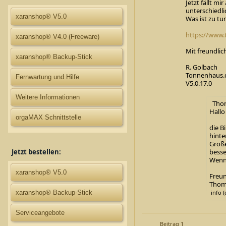
Jetzt fällt mi
unterschiedl
xaranshop® V5.0
Was ist zu tu
https://www.
xaranshop® V4.0 (Freeware)
Mit freundli
xaranshop® Backup-Stick
R. Golbach
Tonnenhaus
Fernwartung und Hilfe
V5.0.17.0
Weitere Informationen
Thoma
Hallo
orgaMAX Schnittstelle
die B
hinte
Größe
besse
Jetzt bestellen:
Wenn 
xaranshop® V5.0
Freun
Thom
info (
xaranshop® Backup-Stick
Serviceangebote
Beitrag 1