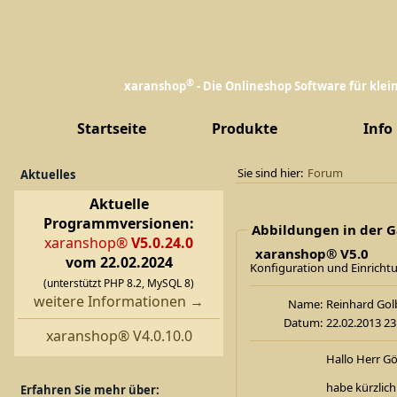
®
xaranshop
- Die Onlineshop Software für kle
Startseite
Produkte
Info
Sie sind hier:
Forum
Aktuelles
Aktuelle
Programmversionen:
Abbildungen in der G
xaranshop®
V5.0.24.0
xaranshop® V5.0
vom 22.02.2024
Konfiguration und Einricht
(unterstützt PHP 8.2, MySQL 8)
weitere Informationen →
Name:
Reinhard 
Datum:
22.02.2013 23
xaranshop® V4.0.10.0
Hallo Herr Gör
habe kürzlich
Erfahren Sie mehr über: