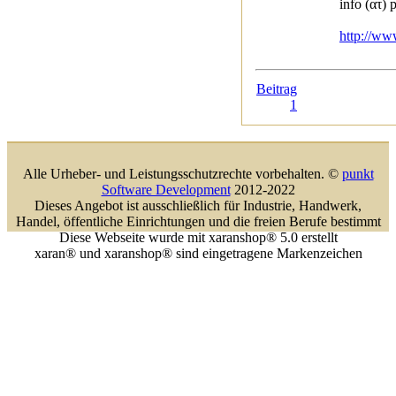
info (ατ) 
http://ww
Beitrag
1
Alle Urheber- und Leistungsschutzrechte vorbehalten. ©
punkt
Software Development
2012-2022
Dieses Angebot ist ausschließlich für Industrie, Handwerk,
Handel, öffentliche Einrichtungen und die freien Berufe bestimmt
Diese Webseite wurde mit xaranshop® 5.0 erstellt
xaran® und xaranshop® sind eingetragene Markenzeichen