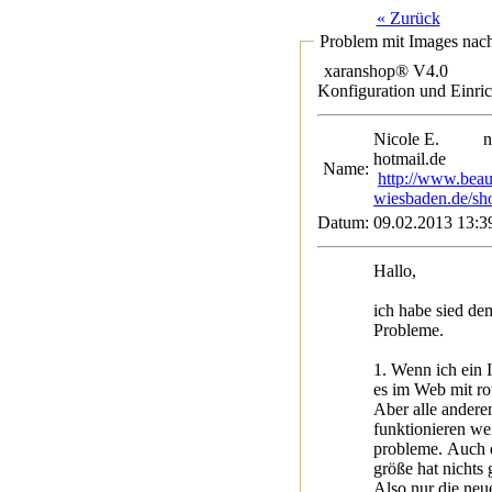
« Zurück
Problem mit Images nach
xaranshop® V4.0
Konfiguration und Einri
Nicole E.
n
hotmail.de
Name:
http://www.beau
wiesbaden.de/sh
Datum:
09.02.2013 13:3
Hallo,
ich habe sied de
Probleme.
1. Wenn ich ein 
es im Web mit ro
Aber alle andere
funktionieren we
probleme. Auch 
größe hat nichts 
Also nur die ne