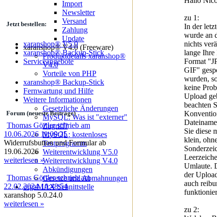
Hallo Nico
Import
Newsletter
zu 1:
Versand
Jetzt bestellen:
In der letz
Zahlung
wurde an d
Update
nichts ver
xaranshop® V5.0
xaranshop® V4.0 (Freeware)
lange Ihre
xaranshop® Backup-Stick
Produktdetails xaranshop®
Format "J
Serviceangebote
V4.0
GIF" gespe
Vorteile von PHP
wurden, sol
xaranshop® Backup-Stick
keine Pro
Fernwartung und Hilfe
Upload geb
Weitere Informationen
beachten S
Gesetzliche Änderungen
Konvention
Forum (neueste Beiträge)
MySQL: Was ist "externer"
Dateiname
Thomas Görtler schrieb am
Zugriff?
Sie diese 
10.06.2026 11:00:25
MySQL: kostenloses
klein, ohn
Widerrufsbutton und Formular ab
Testprogramm
Sonderzei
19.06.2026
Weiterentwicklung V5.0
Leerzeich
weiterlesen »
Weiterentwicklung V4.0
Umlaute. D
Abkündigungen
der Upload
Thomas Görtler schrieb am
Gesetze und Abmahnungen
auch reibu
22.02.2024 10:48:54
orgaMAX Schnittstelle
funktionie
xaranshop 5.0.24.0
weiterlesen »
zu 2: