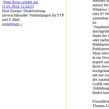
Welches B
Peter Reiss schrieb am
nutzen Sie
11.01.2024 12:24:23
Windows X
Host Europe: Deaktivierung
oder 8? W
unverschlüsselter Verbindungen für FTP
xaranshop 
und E-Mail
im
weiterlesen »
"Standardv
durchgefüh
findet der
oder mehr
Bilddateie
Publiziere
Shop rele
in ein Ver
kopiert un
Ihren Serv
hochgelade
mir nur vor
der xarans
Grafik ode
Abbildungs
finden kan
Freundlic
Thomas Gö