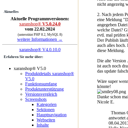
nicht angezeitg 
Aktuelles
2. Nach jedem P
Aktuelle Programmversionen:
eine Meldung "D
xaranshop®
V5.0.24.0
angegeben Datei n
vom 22.02.2024
welche Datei? Gib
evtl. mal prüfen
(unterstützt PHP 8.2, MySQL 8)
weitere Informationen →
Der Publish läuf
auch alles hoch.
xaranshop® V4.0.10.0
diese Meldung.
Erfahren Sie mehr über:
Die alte Version .
ist auch noch dra
xaranshop® V5.0
das update falsc
Produktdetails xaranshop®
V5.0
Wäre super wenn
Funktionsumfang
könnte!
Produktunterstützung
Versionsvergleich
Danke schon mal
Screenshots
Nicole E.
Kategorien
Sektionen
Thomas G
Hauptnavigation
antwortet
Webseiten
08.04.201
Inhalte