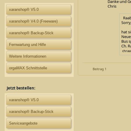
Danke und G
Chris
xaranshop® V5.0
Raabs
xaranshop® V4.0 (Freeware)
Sorry
hat s
xaranshop® Backup-Stick
Neues
Bus s
Fernwartung und Hilfe
Ch. R
chraab
Weitere Informationen
orgaMAX Schnittstelle
Beitrag 1
Jetzt bestellen:
xaranshop® V5.0
xaranshop® Backup-Stick
Serviceangebote