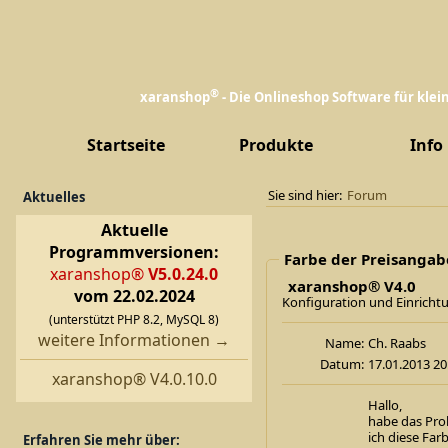
®
xaranshop
- Die Onlineshop Software für kle
Startseite
Produkte
Info
Sie sind hier:
Forum
Aktuelles
Aktuelle
Programmversionen:
Farbe der Preisangab
xaranshop®
V5.0.24.0
xaranshop® V4.0
vom 22.02.2024
Konfiguration und Einricht
(unterstützt PHP 8.2, MySQL 8)
weitere Informationen →
Name:
Ch. Raab
Datum:
17.01.2013 20
xaranshop® V4.0.10.0
Hallo,
habe das Prob
ich diese Far
Erfahren Sie mehr über: