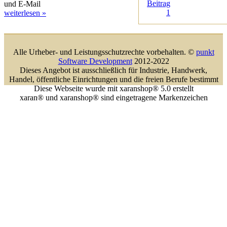
Beitrag
und E-Mail
1
weiterlesen »
Alle Urheber- und Leistungsschutzrechte vorbehalten. ©
punkt
Software Development
2012-2022
Dieses Angebot ist ausschließlich für Industrie, Handwerk,
Handel, öffentliche Einrichtungen und die freien Berufe bestimmt
Diese Webseite wurde mit xaranshop® 5.0 erstellt
xaran® und xaranshop® sind eingetragene Markenzeichen