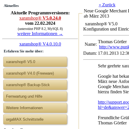
« Zurück
Aktuelles
Neue Google Merchant D
Aktuelle Programmversionen:
ab März 2013
xaranshop®
V5.0.24.0
vom 22.02.2024
xaranshop® V5.0
Konfiguration und Einri
(unterstützt PHP 8.2, MySQL 8)
weitere Informationen →
Thomas Gört
xaranshop® V4.0.10.0
Name:
http://www.punk
Erfahren Sie mehr über:
Datum:
17.01.2013 12:3
xaranshop® V5.0
Sehr geehrte xa
xaranshop® V4.0 (Freeware)
Google hat beka
März neue Anfor
xaranshop® Backup-Stick
Google Merchant 
hierzu finden Si
Fernwartung und Hilfe
http://support.g
hl=de&answer=
Weitere Informationen
Freundliche Grü
orgaMAX Schnittstelle
Thomas Görtler