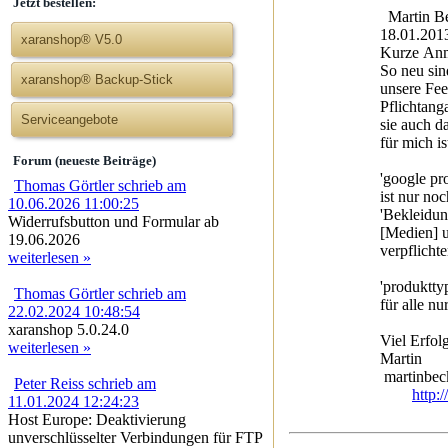
Jetzt bestellen:
Martin Be
18.01.201
xaranshop® V5.0
Kurze An
So neu sin
xaranshop® Backup-Stick
unsere Fee
Pflichtang
Serviceangebote
sie auch d
für mich is
Forum (neueste Beiträge)
'google pr
Thomas Görtler schrieb am
ist nur no
10.06.2026 11:00:25
'Bekleidun
Widerrufsbutton und Formular ab
[Medien] u
19.06.2026
verpflicht
weiterlesen »
'produktty
Thomas Görtler schrieb am
für alle nu
22.02.2024 10:48:54
xaranshop 5.0.24.0
Viel Erfolg
weiterlesen »
Martin
martinbeck
Peter Reiss schrieb am
http:
11.01.2024 12:24:23
Host Europe: Deaktivierung
unverschlüsselter Verbindungen für FTP