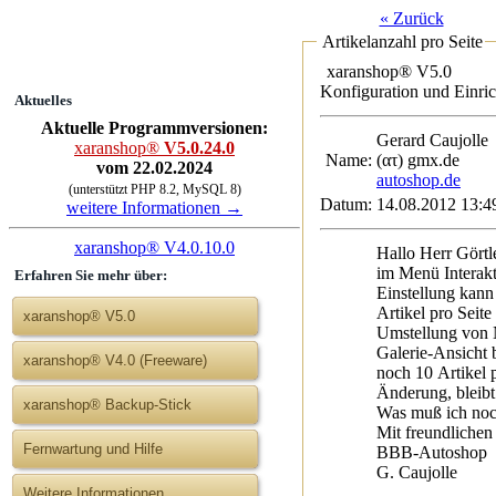
« Zurück
Artikelanzahl pro Seite
xaranshop® V5.0
Konfiguration und Einri
Aktuelles
Aktuelle Programmversionen:
Gerard Cauj
xaranshop®
V5.0.24.0
Name:
(ατ) gmx.de
vom 22.02.2024
autoshop.de
(unterstützt PHP 8.2, MySQL 8)
Datum:
14.08.2012 13:4
weitere Informationen →
xaranshop® V4.0.10.0
Hallo Herr Görtle
im Menü Interakt
Erfahren Sie mehr über:
Einstellung kann
Artikel pro Seit
xaranshop® V5.0
Umstellung von 
Galerie-Ansicht 
xaranshop® V4.0 (Freeware)
noch 10 Artikel p
Änderung, bleibt 
xaranshop® Backup-Stick
Was muß ich noc
Mit freundlichen
Fernwartung und Hilfe
BBB-Autoshop
G. Caujolle
Weitere Informationen