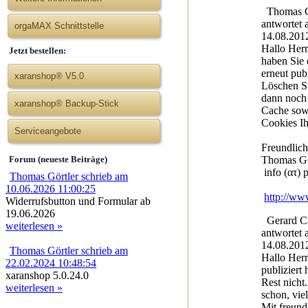
Thomas G
antwortet
orgaMAX Schnittstelle
14.08.201
Hallo Herr
Jetzt bestellen:
haben Sie 
erneut publ
xaranshop® V5.0
Löschen S
dann noch
xaranshop® Backup-Stick
Cache sow
Cookies Ih
Serviceangebote
Freundlic
Thomas Gö
Forum (neueste Beiträge)
info (ατ) 
Thomas Görtler schrieb am
10.06.2026 11:00:25
http://ww
Widerrufsbutton und Formular ab
19.06.2026
Gerard Ca
weiterlesen »
antwortet
14.08.201
Thomas Görtler schrieb am
Hallo Herr
22.02.2024 10:48:54
publiziert 
xaranshop 5.0.24.0
Rest nicht
weiterlesen »
schon, vie
Mit freun