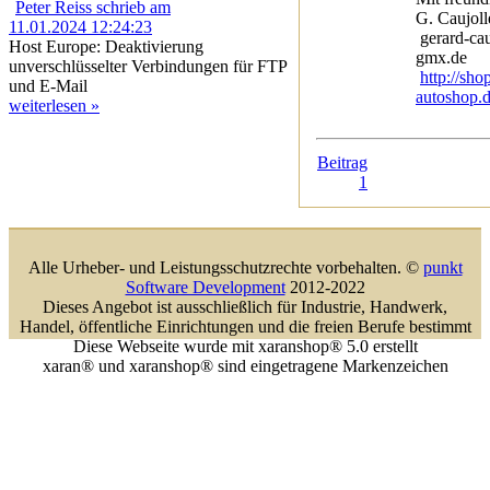
Peter Reiss schrieb am
G. Caujoll
11.01.2024 12:24:23
gerard-cau
Host Europe: Deaktivierung
gmx.de
unverschlüsselter Verbindungen für FTP
http://sho
und E-Mail
autoshop.
weiterlesen »
Beitrag
1
Alle Urheber- und Leistungsschutzrechte vorbehalten. ©
punkt
Software Development
2012-2022
Dieses Angebot ist ausschließlich für Industrie, Handwerk,
Handel, öffentliche Einrichtungen und die freien Berufe bestimmt
Diese Webseite wurde mit xaranshop® 5.0 erstellt
xaran® und xaranshop® sind eingetragene Markenzeichen