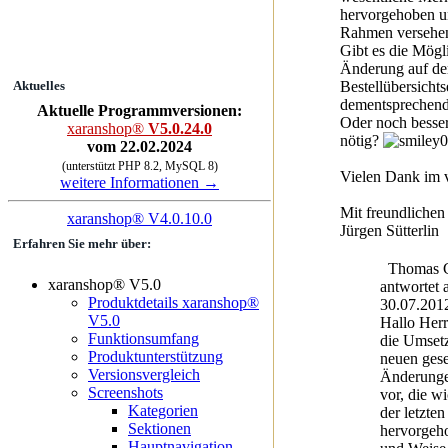
hervorgehoben u
Rahmen versehe
Gibt es die Mögli
Änderung auf de
Bestellübersichts
Aktuelles
dementsprechen
Aktuelle Programmversionen:
Oder noch besser..
xaranshop®
V5.0.24.0
nötig?
vom 22.02.2024
(unterstützt PHP 8.2, MySQL 8)
Vielen Dank im 
weitere Informationen →
Mit freundliche
xaranshop® V4.0.10.0
Jürgen Sütterlin
Erfahren Sie mehr über:
Thomas G
xaranshop® V5.0
antwortet
Produktdetails xaranshop®
30.07.201
V5.0
Hallo Herr 
Funktionsumfang
die Umset
Produktunterstützung
neuen gese
Versionsvergleich
Änderunge
Screenshots
vor, die w
Kategorien
der letzten
Sektionen
hervorgeh
Hauptnavigation