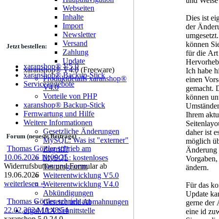
und Weise 
Webseiten
Inhalte
Dies ist ei
Import
der Änder
Newsletter
umgesetzt.
Versand
können Sie
Jetzt bestellen:
Zahlung
für die Art
Update
Hervorheb
xaranshop® V5.0
xaranshop® V4.0 (Freeware)
Ich habe hi
xaranshop® Backup-Stick
Produktdetails xaranshop®
einen Vors
Serviceangebote
V4.0
gemacht. 
Vorteile von PHP
können un
xaranshop® Backup-Stick
Umständen
Fernwartung und Hilfe
Ihrem aktu
Weitere Informationen
Seitenlayo
Gesetzliche Änderungen
daher ist e
Forum (neueste Beiträge)
MySQL: Was ist "externer"
möglich üb
Thomas Görtler schrieb am
Zugriff?
Änderung
10.06.2026 11:00:25
MySQL: kostenloses
Vorgaben, 
Widerrufsbutton und Formular ab
Testprogramm
ändern.
19.06.2026
Weiterentwicklung V5.0
weiterlesen »
Weiterentwicklung V4.0
Für das 
Abkündigungen
Update ka
Thomas Görtler schrieb am
Gesetze und Abmahnungen
gerne der A
22.02.2024 10:48:54
orgaMAX Schnittstelle
eine id zu
xaranshop 5.0.24.0