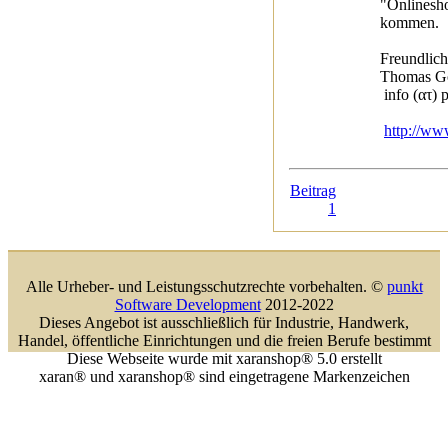
"Onlinesh
kommen.
Freundlic
Thomas Gö
info (ατ) 
http://ww
Beitrag
1
Alle Urheber- und Leistungsschutzrechte vorbehalten. ©
punkt
Software Development
2012-2022
Dieses Angebot ist ausschließlich für Industrie, Handwerk,
Handel, öffentliche Einrichtungen und die freien Berufe bestimmt
Diese Webseite wurde mit xaranshop® 5.0 erstellt
xaran® und xaranshop® sind eingetragene Markenzeichen