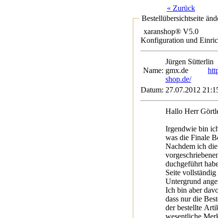
« Zurück
Bestellübersichtseite änd
xaranshop® V5.0
Konfiguration und Einri
Jürgen Sütte
Name:
gmx.de
htt
shop.de/
Datum:
27.07.2012 21:1
Hallo Herr Görtl
Irgendwie bin ic
was die Finale Be
Nachdem ich die
vorgeschriebene
duchgeführt habe,
Seite vollständig
Untergrund angez
Ich bin aber dav
dass nur die Bes
der bestellte Art
wesentliche Merk