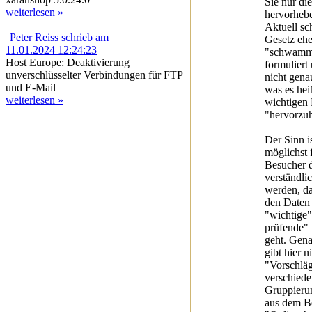
Sie nur di
weiterlesen »
hervorheb
Aktuell sc
Peter Reiss schrieb am
Gesetz ehe
11.01.2024 12:24:23
"schwamm
Host Europe: Deaktivierung
formuliert
unverschlüsselter Verbindungen für FTP
nicht gena
und E-Mail
was es hei
weiterlesen »
wichtigen
"hervorzu
Der Sinn is
möglichst 
Besucher 
verständli
werden, da
den Daten
"wichtige"
prüfende" 
geht. Gen
gibt hier n
"Vorschlä
verschied
Gruppieru
aus dem B