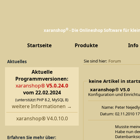
®
xaranshop
- Die Onlineshop Software für kle
Startseite
Produkte
Info
Sie sind hier:
Forum
Aktuelles
Aktuelle
Programmversionen:
keine Artikel in start
xaranshop®
V5.0.24.0
xaranshop® V5.0
vom 22.02.2024
Konfiguration und Einricht
(unterstützt PHP 8.2, MySQL 8)
weitere Informationen →
Name:
Peter Nej
Datum:
02.11.2010 17
xaranshop® V4.0.10.0
Musste meine
Habe nun den 
Datenbanksic
Erfahren Sie mehr über: