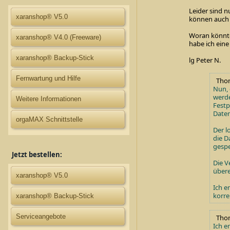
Leider sind n
xaranshop® V5.0
können auch 
Woran könnte
xaranshop® V4.0 (Freeware)
habe ich eine
xaranshop® Backup-Stick
lg Peter N.
Fernwartung und Hilfe
Thoma
Nun, 
werde
Weitere Informationen
Festp
Daten
orgaMAX Schnittstelle
Der l
die D
gespe
Jetzt bestellen:
Die V
über
xaranshop® V5.0
Ich e
korre
xaranshop® Backup-Stick
Serviceangebote
Thoma
Ich e