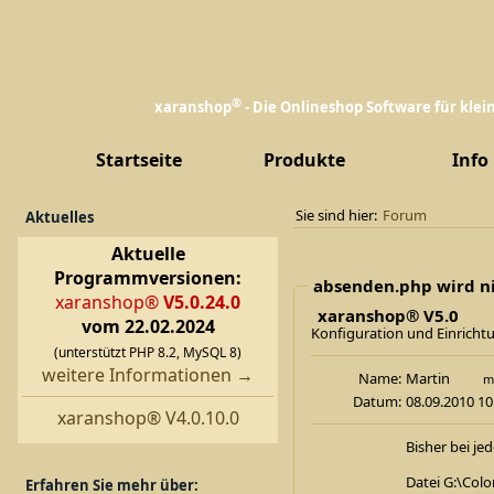
®
xaranshop
- Die Onlineshop Software für kle
Startseite
Produkte
Info
Sie sind hier:
Forum
Aktuelles
Aktuelle
Programmversionen:
absenden.php wird n
xaranshop®
V5.0.24.0
xaranshop® V5.0
vom 22.02.2024
Konfiguration und Einricht
(unterstützt PHP 8.2, MySQL 8)
weitere Informationen →
Name:
Martin
mb
Datum:
08.09.2010 10
xaranshop® V4.0.10.0
Bisher bei je
Datei G:\Col
Erfahren Sie mehr über: