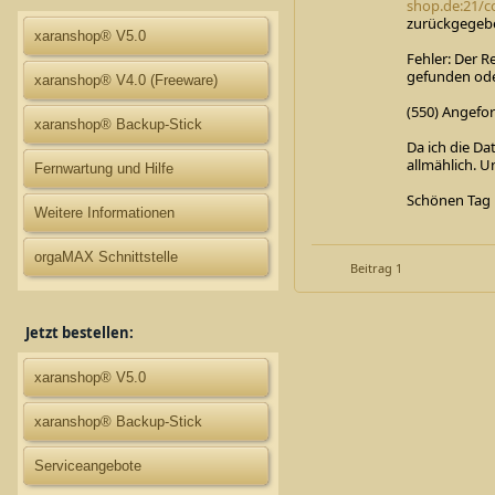
shop.de:21/c
zurückgegeben
xaranshop® V5.0
Fehler: Der R
gefunden oder
xaranshop® V4.0 (Freeware)
(550) Angefo
xaranshop® Backup-Stick
Da ich die Da
allmählich. 
Fernwartung und Hilfe
Schönen Tag
Weitere Informationen
orgaMAX Schnittstelle
Beitrag 1
Jetzt bestellen:
xaranshop® V5.0
xaranshop® Backup-Stick
Serviceangebote