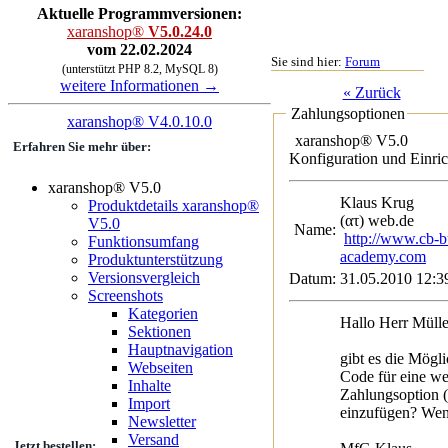
Aktuelle Programmversionen:
xaranshop®
V5.0.24.0
vom 22.02.2024
Sie sind hier:
Forum
(unterstützt PHP 8.2, MySQL 8)
weitere Informationen →
« Zurück
Zahlungsoptionen
xaranshop® V4.0.10.0
xaranshop® V5.0
Erfahren Sie mehr über:
Konfiguration und Einri
xaranshop® V5.0
Klaus Kru
Produktdetails xaranshop®
(ατ) web.de
V5.0
Name:
http://www.cb-b
Funktionsumfang
academy.com
Produktunterstützung
Versionsvergleich
Datum:
31.05.2010 12:3
Screenshots
Kategorien
Hallo Herr Mülle
Sektionen
Hauptnavigation
gibt es die Mögli
Webseiten
Code für eine we
Inhalte
Zahlungsoption ( 
Import
einzufügen? Wen
Newsletter
Versand
Jetzt bestellen: