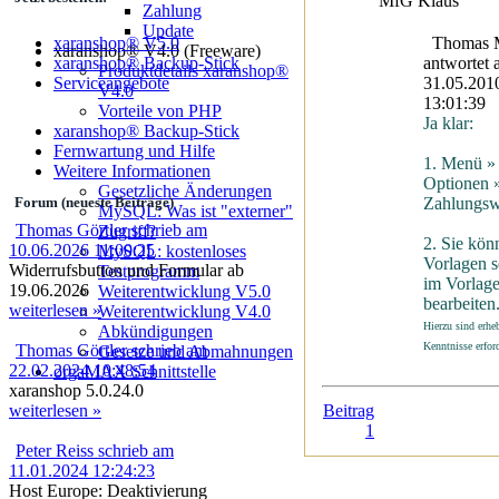
MfG Klaus
Zahlung
Update
Thomas M
xaranshop® V5.0
xaranshop® V4.0 (Freeware)
antwortet
xaranshop® Backup-Stick
Produktdetails xaranshop®
31.05.201
Serviceangebote
V4.0
13:01:39
Vorteile von PHP
Ja klar:
xaranshop® Backup-Stick
Fernwartung und Hilfe
1. Menü »
Weitere Informationen
Optionen 
Gesetzliche Änderungen
Zahlungswe
Forum (neueste Beiträge)
MySQL: Was ist "externer"
Thomas Görtler schrieb am
Zugriff?
2. Sie kön
10.06.2026 11:00:25
MySQL: kostenloses
Vorlagen s
Widerrufsbutton und Formular ab
Testprogramm
im Vorlage
19.06.2026
Weiterentwicklung V5.0
bearbeiten
weiterlesen »
Weiterentwicklung V4.0
Hierzu sind erhe
Abkündigungen
Kenntnisse erford
Thomas Görtler schrieb am
Gesetze und Abmahnungen
22.02.2024 10:48:54
orgaMAX Schnittstelle
xaranshop 5.0.24.0
Beitrag
weiterlesen »
1
Peter Reiss schrieb am
11.01.2024 12:24:23
Host Europe: Deaktivierung