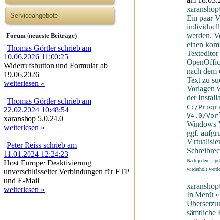
am 18.03.
xaranshop
Serviceangebote
Ein paar 
individuel
werden. V
Forum (neueste Beiträge)
einen komf
Thomas Görtler schrieb am
Texteditor
10.06.2026 11:00:25
OpenOffic
Widerrufsbutton und Formular ab
nach dem 
19.06.2026
Text zu su
weiterlesen »
Vorlagen w
der Install
Thomas Görtler schrieb am
C:/Progr
22.02.2024 10:48:54
V4.0/Vor
xaranshop 5.0.24.0
Windows V
weiterlesen »
ggf. aufgr
Virtualisi
Peter Reiss schrieb am
Schreibrec
11.01.2024 12:24:23
Nach jedem Upda
Host Europe: Deaktivierung
wiederholt werde
unverschlüsselter Verbindungen für FTP
und E-Mail
xaranshop
weiterlesen »
In Menü »
Übersetzu
sämtliche B