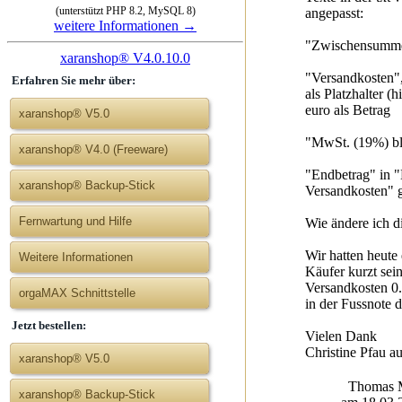
(unterstützt PHP 8.2, MySQL 8)
angepasst:
weitere Informationen →
"Zwischensumme 
xaranshop® V4.0.10.0
"Versandkosten",
Erfahren Sie mehr über:
als Platzhalter (
euro als Betrag
xaranshop® V5.0
"MwSt. (19%) bl
xaranshop® V4.0 (Freeware)
"Endbetrag" in "
xaranshop® Backup-Stick
Versandkosten" 
Fernwartung und Hilfe
Wie ändere ich di
Wir hatten heute 
Weitere Informationen
Käufer kurzt sei
Versandkosten 0.
orgaMAX Schnittstelle
in der Fussnote d
Jetzt bestellen:
Vielen Dank
Christine Pfau a
xaranshop® V5.0
Thomas Mü
xaranshop® Backup-Stick