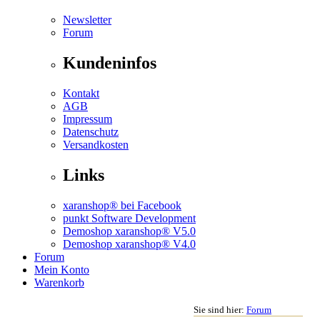
Newsletter
Forum
Kundeninfos
Kontakt
AGB
Impressum
Datenschutz
Versandkosten
Links
xaranshop® bei Facebook
punkt Software Development
Demoshop xaranshop® V5.0
Demoshop xaranshop® V4.0
Forum
Mein Konto
Warenkorb
Sie sind hier:
Forum