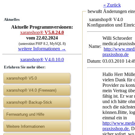
« Zurück
bewußt Änderungen eins
xaranshop® V4.0
Aktuelles
Konfiguration und Einri
Aktuelle Programmversionen:
xaranshop®
V5.0.24.0
vom 22.02.2024
Willi Schroe
medical-praxissh
(unterstützt PHP 8.2, MySQL 8)
Name:
weitere Informationen →
http://www.medi
praxisshop.de
xaranshop® V4.0.10.0
Datum:
03.03.2010 14:4
Erfahren Sie mehr über:
Hallo Herr Mülle
xaranshop® V5.0
vielen Dank für 
Provider zu kont
mein Vertrag übe
xaranshop® V4.0 (Freeware)
fähig ist. Er war 
und ich hätte oh
xaranshop® Backup-Stick
noch die nächst
können.Bitte, lo
Fernwartung und Hilfe
einmal ein in
http://www.medi
Weitere Informationen
praxisshop.de.
Da erkennen Sie
sicher sofort, w