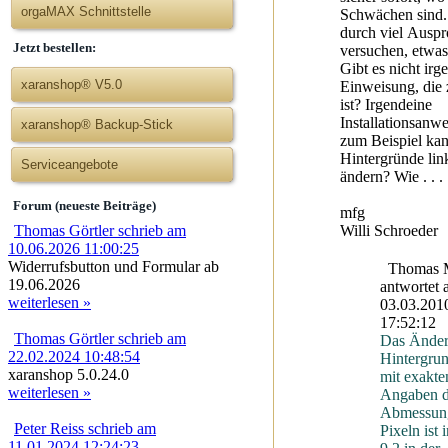
orgaMAX Schnittstelle
Schwächen sind.
durch viel Auspr
Jetzt bestellen:
versuchen, etwas
Gibt es nicht ir
xaranshop® V5.0
Einweisung, die 
ist? Irgendeine
Installationsanw
xaranshop® Backup-Stick
zum Beispiel kan
Hintergründe lin
Serviceangebote
ändern? Wie . . . 
Forum (neueste Beiträge)
mfg
Willi Schroeder
Thomas Görtler schrieb am
10.06.2026 11:00:25
Widerrufsbutton und Formular ab
Thomas M
19.06.2026
antwortet
weiterlesen »
03.03.201
17:52:12
Thomas Görtler schrieb am
Das Änder
22.02.2024 10:48:54
Hintergrun
xaranshop 5.0.24.0
mit exakte
weiterlesen »
Angaben d
Abmessun
Peter Reiss schrieb am
Pixeln ist 
11.01.2024 12:24:23