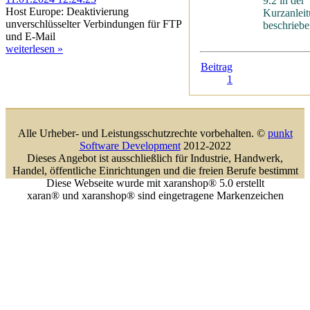
9.2 in der
Host Europe: Deaktivierung
Kurzanlei
unverschlüsselter Verbindungen für FTP
beschriebe
und E-Mail
weiterlesen »
Beitrag
1
Alle Urheber- und Leistungsschutzrechte vorbehalten. ©
punkt
Software Development
2012-2022
Dieses Angebot ist ausschließlich für Industrie, Handwerk,
Handel, öffentliche Einrichtungen und die freien Berufe bestimmt
Diese Webseite wurde mit xaranshop® 5.0 erstellt
xaran® und xaranshop® sind eingetragene Markenzeichen