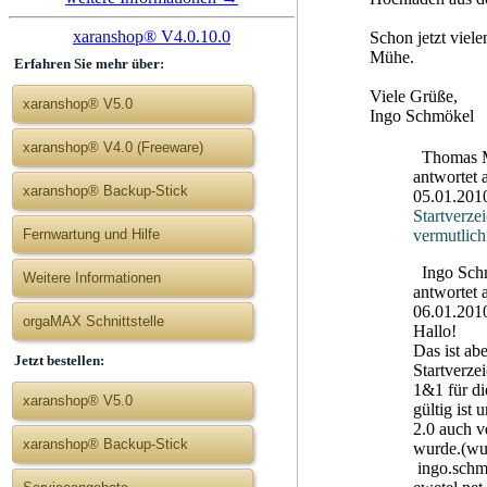
xaranshop® V4.0.10.0
Schon jetzt viele
Mühe.
Erfahren Sie mehr über:
Viele Grüße,
xaranshop® V5.0
Ingo Schmökel
xaranshop® V4.0 (Freeware)
Thomas M
antwortet
xaranshop® Backup-Stick
05.01.201
Startverze
vermutlich
Fernwartung und Hilfe
Ingo Sch
Weitere Informationen
antwortet
06.01.201
orgaMAX Schnittstelle
Hallo!
Das ist ab
Jetzt bestellen:
Startverzei
1&1 für di
xaranshop® V5.0
gültig ist
2.0 auch 
xaranshop® Backup-Stick
wurde.(wu
ingo.schm