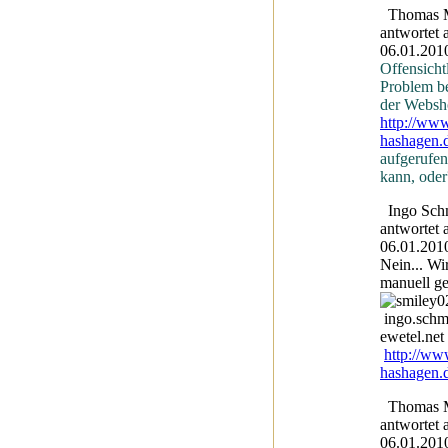
Thomas M
antwortet
06.01.201
Offensichtl
Problem b
der Websh
http://www
hashagen.
aufgerufe
kann, oder
Ingo Sch
antwortet
06.01.201
Nein... Wi
manuell g
ingo.schm
ewetel.net
http://ww
hashagen.
Thomas M
antwortet
06.01.201