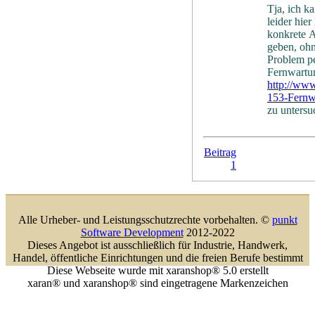
Tja, ich k
leider hier
konkrete 
geben, ohn
Problem p
Fernwartu
http://www
153-Fernw
zu untersu
Beitrag
1
Alle Urheber- und Leistungsschutzrechte vorbehalten. ©
punkt
Software Development
2012-2022
Dieses Angebot ist ausschließlich für Industrie, Handwerk,
Handel, öffentliche Einrichtungen und die freien Berufe bestimmt
Diese Webseite wurde mit xaranshop® 5.0 erstellt
xaran® und xaranshop® sind eingetragene Markenzeichen