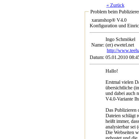
« Zurück
Problem beim Publiziere
xaranshop® V4.0
Konfiguration und Einri
Ingo Schmö
Name:
(ατ) ewetel.net
http://www.teeh
Datum:
05.01.2010 08:4
Hallo!
Erstmal vielen D
übersichtliche (i
und dabei auch n
V4.0-Variante Ih
Das Publizieren 
Dateien schlägt 
heißt immer, das
analysierbar sei 
Die Webseiten w
gehostet und die