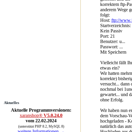
korrektem ftp-P
anderem Wege get
folgt:
Host:
ftp://www.
Startverzeichnis: 
Kein Passiv
Port: 21
Benutzer: u...
Passwort: ...
Mit Speichern
Vielleicht fällt 
etwas ein?
Wir hatten mehrm
korrekte) bisheri
versucht... dann 
nochmal bei 1und
gewartet... und d
ohne Erfolg.
Aktuelles
Aktuelle Programmversionen:
Wir haben nun er
xaranshop®
V5.0.24.0
dem Vorschau-Ve
vom 22.02.2024
hochgeladen - K
natürlich das au
(unterstützt PHP 8.2, MySQL 8)
weitere Informationen →
Hochladen aus d