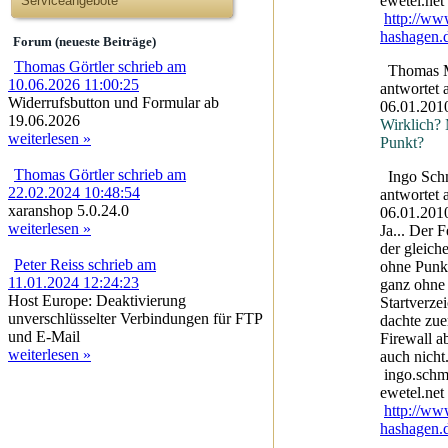
ewetel.net
Serviceangebote
http://ww
hashagen.
Forum (neueste Beiträge)
Thomas Görtler schrieb am
Thomas M
10.06.2026 11:00:25
antwortet
Widerrufsbutton und Formular ab
06.01.201
19.06.2026
Wirklich?
weiterlesen »
Punkt?
Thomas Görtler schrieb am
Ingo Sch
22.02.2024 10:48:54
antwortet
xaranshop 5.0.24.0
06.01.201
weiterlesen »
Ja... Der F
der gleich
Peter Reiss schrieb am
ohne Punk
11.01.2024 12:24:23
ganz ohne
Host Europe: Deaktivierung
Startverzei
unverschlüsselter Verbindungen für FTP
dachte zue
und E-Mail
Firewall ab
weiterlesen »
auch nicht.
ingo.schm
ewetel.net
http://ww
hashagen.