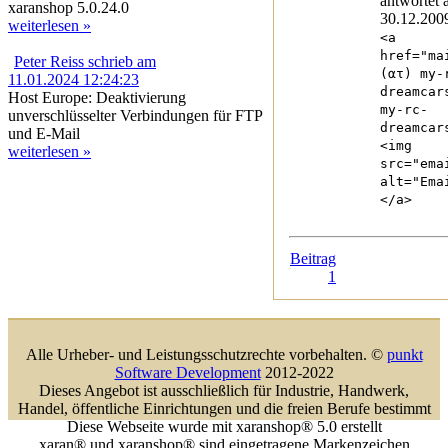
antwortet
xaranshop 5.0.24.0
30.12.200
weiterlesen »
<a
href="ma
Peter Reiss schrieb am
(ατ) my-
11.01.2024 12:24:23
dreamcar
Host Europe: Deaktivierung
my-rc-
unverschlüsselter Verbindungen für FTP
dreamcar
und E-Mail
<img
weiterlesen »
src="ema
alt="Ema
</a>
Beitrag
1
Alle Urheber- und Leistungsschutzrechte vorbehalten. ©
punkt
Software Development
2012-2022
Dieses Angebot ist ausschließlich für Industrie, Handwerk,
Handel, öffentliche Einrichtungen und die freien Berufe bestimmt
Diese Webseite wurde mit xaranshop® 5.0 erstellt
xaran® und xaranshop® sind eingetragene Markenzeichen