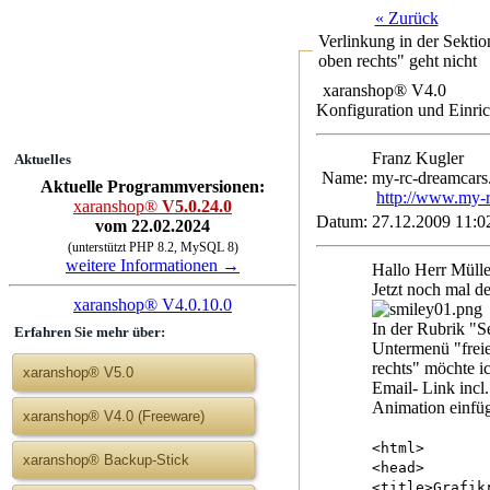
« Zurück
Verlinkung in der Sektio
oben rechts" geht nicht
xaranshop® V4.0
Konfiguration und Einri
Franz Kugl
Aktuelles
Name:
my-rc-dreamcars
Aktuelle Programmversionen:
http://www.my-r
xaranshop®
V5.0.24.0
Datum:
27.12.2009 11:0
vom 22.02.2024
(unterstützt PHP 8.2, MySQL 8)
weitere Informationen →
Hallo Herr Mülle
Jetzt noch mal d
xaranshop® V4.0.10.0
In der Rubrik "S
Erfahren Sie mehr über:
Untermenü "frei
rechts" möchte i
xaranshop® V5.0
Email- Link incl
Animation einfü
xaranshop® V4.0 (Freeware)
<html>
xaranshop® Backup-Stick
<head>
<title>Grafik