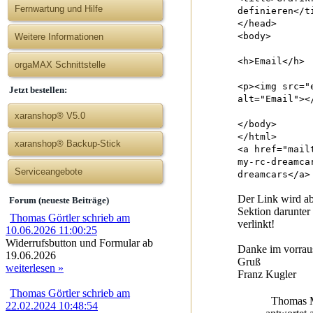
Fernwartung und Hilfe
definieren</t
</head>
<body>
Weitere Informationen
<h>Email</h>
orgaMAX Schnittstelle
<p><img src="
Jetzt bestellen:
alt="Email"><
xaranshop® V5.0
</body>
</html>
xaranshop® Backup-Stick
<a href="mail
my-rc-dreamca
Serviceangebote
dreamcars</a>
Der Link wird ab
Forum (neueste Beiträge)
Sektion darunte
Thomas Görtler schrieb am
verlinkt!
10.06.2026 11:00:25
Widerrufsbutton und Formular ab
Danke im vorrau
19.06.2026
Gruß
weiterlesen »
Franz Kugler
Thomas Görtler schrieb am
Thomas M
22.02.2024 10:48:54