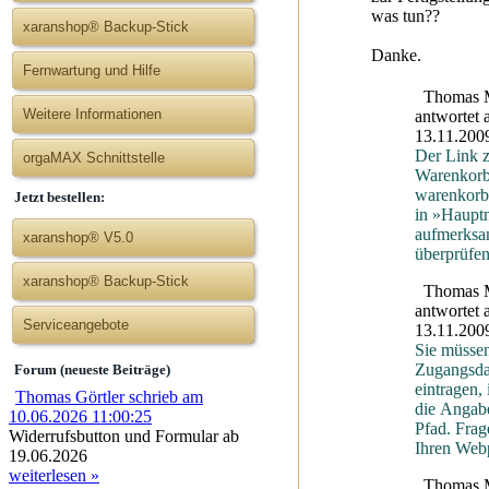
was tun??
xaranshop® Backup-Stick
Danke.
Fernwartung und Hilfe
Thomas M
Weitere Informationen
antwortet
13.11.200
Der Link 
orgaMAX Schnittstelle
Warenkorb 
warenkorb.
Jetzt bestellen:
in »Haupt
aufmerks
xaranshop® V5.0
überprüfen
xaranshop® Backup-Stick
Thomas M
antwortet
Serviceangebote
13.11.200
Sie müsse
Zugangsda
Forum (neueste Beiträge)
eintragen,
Thomas Görtler schrieb am
die Angab
10.06.2026 11:00:25
Pfad. Frag
Widerrufsbutton und Formular ab
Ihren Webp
19.06.2026
weiterlesen »
Thomas M