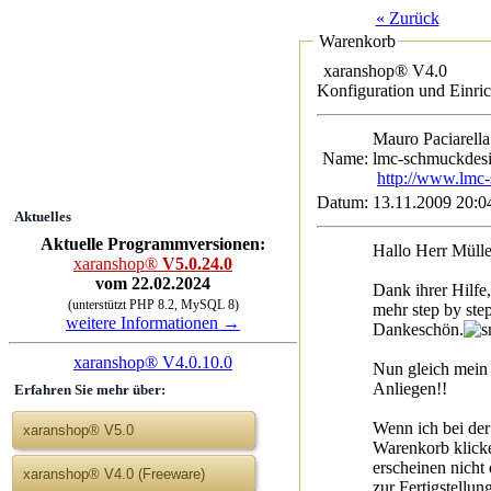
« Zurück
Warenkorb
xaranshop® V4.0
Konfiguration und Einri
Mauro Paciar
Name:
lmc-schmuckdesi
http://www.lmc
Datum:
13.11.2009 20:0
Aktuelles
Aktuelle Programmversionen:
Hallo Herr Mülle
xaranshop®
V5.0.24.0
vom 22.02.2024
Dank ihrer Hilf
(unterstützt PHP 8.2, MySQL 8)
mehr step by ste
weitere Informationen →
Dankeschön.
xaranshop® V4.0.10.0
Nun gleich mein 
Anliegen!!
Erfahren Sie mehr über:
Wenn ich bei der
xaranshop® V5.0
Warenkorb klick
erscheinen nicht 
xaranshop® V4.0 (Freeware)
zur Fertigstellun