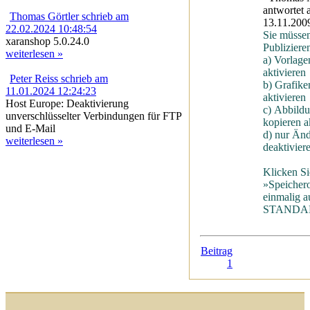
antwortet
Thomas Görtler schrieb am
13.11.200
22.02.2024 10:48:54
Sie müsse
xaranshop 5.0.24.0
Publiziere
weiterlesen »
a) Vorlage
aktivieren
Peter Reiss schrieb am
b) Grafike
11.01.2024 12:24:23
aktivieren
Host Europe: Deaktivierung
c) Abbild
unverschlüsselter Verbindungen für FTP
kopieren a
und E-Mail
d) nur Änd
weiterlesen »
deaktivier
Klicken Si
»Speichero
einmalig a
STANDA
Beitrag
1