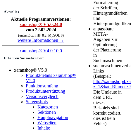
Formatierung
der Schriften,
Aktuelles
Hintergrundfarben
und
Aktuelle Programmversionen:
Hintergrundgrafiken
xaranshop®
V5.0.24.0
anpassbare
vom 22.02.2024
META-
(unterstützt PHP 8.2, MySQL 8)
Angaben zur
weitere Informationen →
Optimierung
der Platzierung
xaranshop® V4.0.10.0
in
Erfahren Sie mehr über:
Suchmaschinen
suchmaschinenverbe
xaranshop® V5.0
Links
Produktdetails xaranshop®
(Beispiel:
V5.0
http://xaranshop4.xa
Funktionsumfang
z=1&kat=Blumen~B
Produktunterstützung
Die Umlaute in
Versionsvergleich
dem URL
Screenshots
dieses
Kategorien
Beispiels sind
Sektionen
korrekt codiert,
Hauptnavigation
dies ist kein
Webseiten
Fehler)
Inhalte