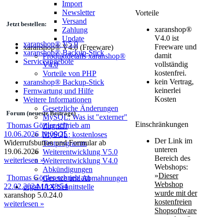
Import
Newsletter
Vorteile
Versand
Jetzt bestellen:
xaranshop®
Zahlung
V4.0 ist
Update
xaranshop® V5.0
Freeware und
xaranshop® V4.0 (Freeware)
xaranshop® Backup-Stick
damit
Produktdetails xaranshop®
Serviceangebote
vollständig
V4.0
kostenfrei.
Vorteile von PHP
kein Vertrag,
xaranshop® Backup-Stick
keinerlei
Fernwartung und Hilfe
Kosten
Weitere Informationen
Gesetzliche Änderungen
Forum (neueste Beiträge)
MySQL: Was ist "externer"
Einschränkungen
Thomas Görtler schrieb am
Zugriff?
10.06.2026 11:00:25
MySQL: kostenloses
Der Link im
Widerrufsbutton und Formular ab
Testprogramm
unteren
19.06.2026
Weiterentwicklung V5.0
Bereich des
weiterlesen »
Weiterentwicklung V4.0
Webshops:
Abkündigungen
»
Dieser
Thomas Görtler schrieb am
Gesetze und Abmahnungen
Webshop
22.02.2024 10:48:54
orgaMAX Schnittstelle
wurde mit der
xaranshop 5.0.24.0
kostenfreien
weiterlesen »
Shopsoftware