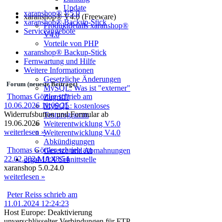
Update
xaranshop® V5.0
xaranshop® V4.0 (Freeware)
xaranshop® Backup-Stick
Produktdetails xaranshop®
Serviceangebote
V4.0
Vorteile von PHP
xaranshop® Backup-Stick
Fernwartung und Hilfe
Weitere Informationen
Gesetzliche Änderungen
Forum (neueste Beiträge)
MySQL: Was ist "externer"
Thomas Görtler schrieb am
Zugriff?
10.06.2026 11:00:25
MySQL: kostenloses
Widerrufsbutton und Formular ab
Testprogramm
19.06.2026
Weiterentwicklung V5.0
weiterlesen »
Weiterentwicklung V4.0
Abkündigungen
Thomas Görtler schrieb am
Gesetze und Abmahnungen
22.02.2024 10:48:54
orgaMAX Schnittstelle
xaranshop 5.0.24.0
weiterlesen »
Peter Reiss schrieb am
11.01.2024 12:24:23
Host Europe: Deaktivierung
unverschlüsselter Verbindungen für FTP