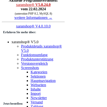
Aktuelle Programmversionen:
xaranshop®
V5.0.24.0
vom 22.02.2024
(unterstützt PHP 8.2, MySQL 8)
weitere Informationen →
xaranshop® V4.0.10.0
Erfahren Sie mehr über:
xaranshop® V5.0
Produktdetails xaranshop®
V5.0
Funktionsumfang
Produktunterstützung
Versionsvergleich
Screenshots
Kategorien
Sektionen
Hauptnavigation
Webseiten
Inhalte
Import
Newsletter
Versand
Jetzt bestellen:
Zahlung