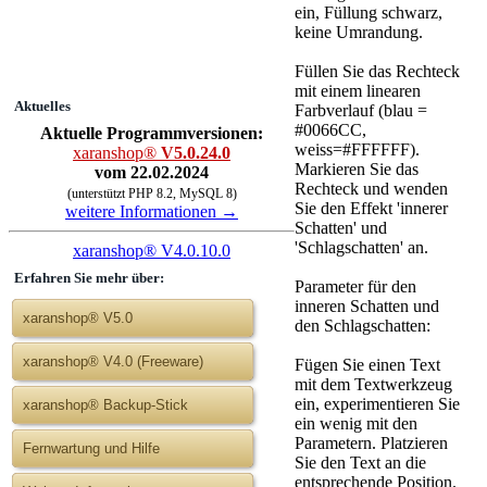
ein, Füllung schwarz,
keine Umrandung.
Füllen Sie das Rechteck
mit einem linearen
Aktuelles
Farbverlauf (blau =
#0066CC,
Aktuelle Programmversionen:
weiss=#FFFFFF).
xaranshop®
V5.0.24.0
Markieren Sie das
vom 22.02.2024
Rechteck und wenden
(unterstützt PHP 8.2, MySQL 8)
Sie den Effekt 'innerer
weitere Informationen →
Schatten' und
'Schlagschatten' an.
xaranshop® V4.0.10.0
Erfahren Sie mehr über:
Parameter für den
inneren Schatten und
xaranshop® V5.0
den Schlagschatten:
xaranshop® V4.0 (Freeware)
Fügen Sie einen Text
mit dem Textwerkzeug
ein, experimentieren Sie
xaranshop® Backup-Stick
ein wenig mit den
Parametern. Platzieren
Fernwartung und Hilfe
Sie den Text an die
entsprechende Position.