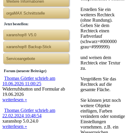
Weitere Informationen
Erstellen Sie ein
orgaMAX Schnittstelle
weiteres Rechteck
(ohne Rundung).
Jetzt bestellen:
Geben Sie dem
Rechteck einen
xaranshop® V5.0
Farbverlauf
(schwarz=#000000
grau=#999999)
xaranshop® Backup-Stick
und weisen dem
Serviceangebote
Rechteck eine Textur
zu.
Forum (neueste Beiträge)
Thomas Görtler schrieb am
Vergrößern Sie das
10.06.2026 11:00:25
Rechteck auf die
Widerrufsbutton und Formular ab
gesamte Fläche.
19.06.2026
weiterlesen »
Sie können jetzt noch
weitere Objekte
Thomas Görtler schrieb am
einfügen, Farben
22.02.2024 10:48:54
verändern oder sonstige
xaranshop 5.0.24.0
Einstellungen
weiterlesen »
vornehmen. z.B. ein
Wasserzeichen