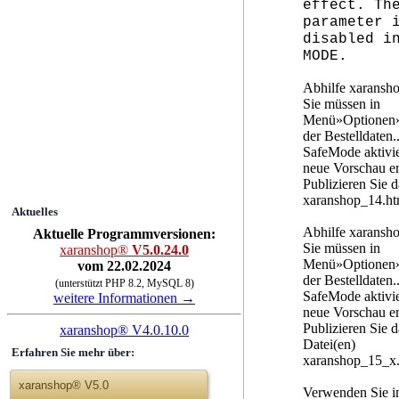
effect. Th
parameter 
disabled i
MODE.
Abhilfe xaransh
Sie müssen in
Menü»Optionen»
der Bestelldaten.
SafeMode aktivie
neue Vorschau er
Publizieren Sie 
xaranshop_14.h
Aktuelles
Abhilfe xaransh
Aktuelle Programmversionen:
Sie müssen in
xaranshop®
V5.0.24.0
Menü»Optionen»
vom 22.02.2024
der Bestelldaten.
(unterstützt PHP 8.2, MySQL 8)
SafeMode aktivie
weitere Informationen →
neue Vorschau er
Publizieren Sie 
xaranshop® V4.0.10.0
Datei(en)
Erfahren Sie mehr über:
xaranshop_15_x
xaranshop® V5.0
Verwenden Sie i