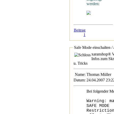
werden:
Beitrag
1
Safe Mode einschalten / 
xaranshop® V
Infos zum Skr
u. Tricks
Name:
Thomas Müller
Datum:
24.04.2007 23:2
Bei folgender M
Warning: m
SAFE MODE
Restrictio