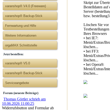
Skript zur Übert
xaranshop® V4.0 (Freeware)
Bestelldaten auf
Server (bestellu
bzw. bestellung3
xaranshop® Backup-Stick
Löschen Sie vor
Fernwartung und Hilfe
Testbestellunge
Ihres Browsers
Weitere Informationen
• bei IE7:
Menü/Extras/Bro
orgaMAX Schnittstelle
löschen...
• bei FF3:
Jetzt bestellen:
Menü/Extras/Priv
löschen...
xaranshop® V5.0
• bei Opera9:
Menü/Extras/Inte
xaranshop® Backup-Stick
löschen...
Serviceangebote
Forum (neueste Beiträge)
Thomas Görtler schrieb am
10.06.2026 11:00:25
Widerrufsbutton und Formular ab