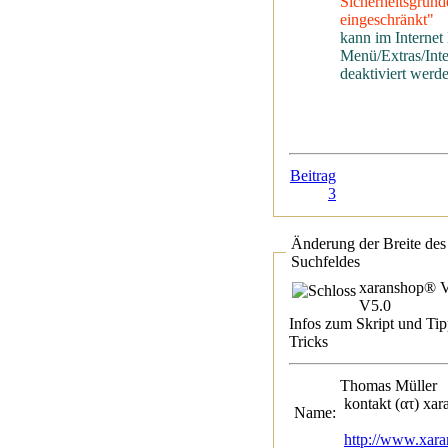
Sicherheitsgründ
eingeschränkt"
kann im Internet
Menü/Extras/Inte
deaktiviert werd
Beitrag
3
Änderung der Breite des
Suchfeldes
xaranshop® V
V5.0
Infos zum Skript und Tip
Tricks
Thomas Mül
kontakt (ατ) xar
Name:
http://www.xara