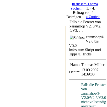
In diesem Thema
suchen
1. - 4.
Beitrag von 4
Beiträgen
« Zurück
Falls die Fenster von
xaranshop V2. 0/V2.
5/V3. …
xaranshop®
V2.0 bis
V5.0
Infos zum Skript und
Tipps u. Tricks
Name:
Thomas Müller
13.09.2007
Datum:
14:39:00
Falls die Fenster
von
xaranshop®
V2.0/V2.5/V3.0
nicht vollständig
angezeigt