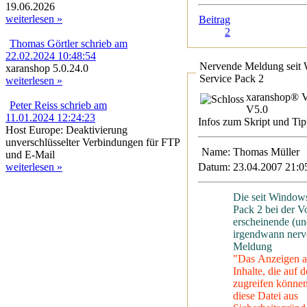
19.06.2026
weiterlesen »
Beitrag
2
Thomas Görtler schrieb am
22.02.2024 10:48:54
Nervende Meldung seit
xaranshop 5.0.24.0
Service Pack 2
weiterlesen »
xaranshop® V
Peter Reiss schrieb am
V5.0
11.01.2024 12:24:23
Infos zum Skript und Tip
Host Europe: Deaktivierung
unverschlüsselter Verbindungen für FTP
Name:
Thomas Müller
und E-Mail
Datum:
23.04.2007 21:0
weiterlesen »
Die seit Window
Pack 2 bei der V
erscheinende (un
irgendwann nerv
Meldung
"Das Anzeigen a
Inhalte, die auf
zugreifen können
diese Datei aus