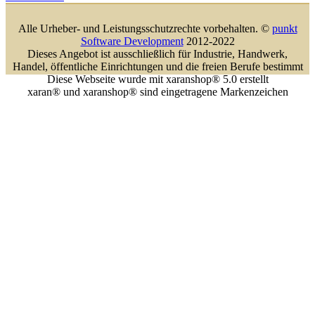
Alle Urheber- und Leistungsschutzrechte vorbehalten. ©
punkt
Software Development
2012-2022
Dieses Angebot ist ausschließlich für Industrie, Handwerk,
Handel, öffentliche Einrichtungen und die freien Berufe bestimmt
Diese Webseite wurde mit xaranshop® 5.0 erstellt
xaran® und xaranshop® sind eingetragene Markenzeichen