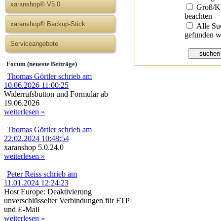
xaranshop® V5.0
Groß/Kl
beachten
xaranshop® Backup-Stick
Alle Su
gefunden w
Serviceangebote
Forum (neueste Beiträge)
Thomas Görtler schrieb am
10.06.2026 11:00:25
Widerrufsbutton und Formular ab
19.06.2026
weiterlesen »
Thomas Görtler schrieb am
22.02.2024 10:48:54
xaranshop 5.0.24.0
weiterlesen »
Peter Reiss schrieb am
11.01.2024 12:24:23
Host Europe: Deaktivierung
unverschlüsselter Verbindungen für FTP
und E-Mail
weiterlesen »